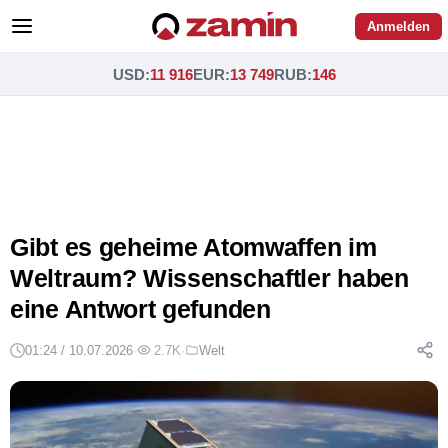
Anmelden
USD
:
11 916
EUR
:
13 749
RUB
:
146
Gibt es geheime Atomwaffen im
Weltraum? Wissenschaftler haben
eine Antwort gefunden
01:24 / 10.07.2026
·
2.7K
·
Welt