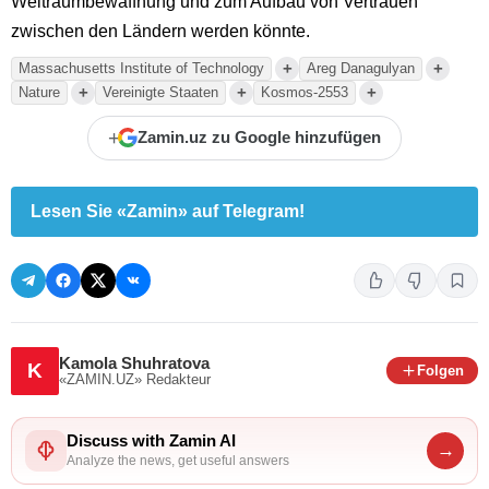
Weltraumbewaffnung und zum Aufbau von Vertrauen
zwischen den Ländern werden könnte.
+
+
Massachusetts Institute of Technology
Areg Danagulyan
+
+
+
Nature
Vereinigte Staaten
Kosmos-2553
+
Zamin.uz zu Google hinzufügen
Lesen Sie «Zamin» auf Telegram!
Kamola Shuhratova
K
Folgen
«ZAMIN.UZ»
Redakteur
Discuss with Zamin AI
→
Analyze the news, get useful answers