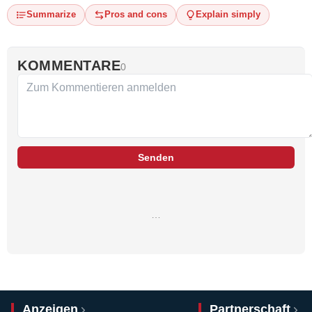
Summarize
Pros and cons
Explain simply
KOMMENTARE
0
Senden
…
Anzeigen
Partnerschaft