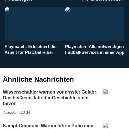
Playmatch: Erleichtert die
Playmatch: Alle notwendigen
W
Arbeit für Platzbetreiber
Fußball-Services in einer App
I
b
g
Ähnliche Nachrichten
Wissenschaftler warnen vor ernster Gefahr:
Das heißeste Jahr der Geschichte steht
bevor
Gestern 23:34
Kampf-Generäle: Warum führte Putin eine