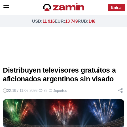
Entrar
USD
:
11 916
EUR
:
13 749
RUB
:
146
Distribuyen televisores gratuitos a
aficionados argentinos sin visado
22:19 / 11.06.2026
·
78
·
Deportes