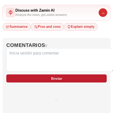
Discuss with Zamin AI
→
Analyze the news, get useful answers
Summarize
Pros and cons
Explain simply
COMENTARIOS
0
Enviar
…