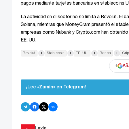
pagos mediante tarjetas bancarias en stablecoins
La actividad en el sector no se limita a Revolut. El
Solana, mientras que MoneyGram presentó el stable
empresas como Nubank y Crypto.com han obtenido a
EE. UU.
+
+
+
+
Revolut
Stablecoin
EE. UU.
Banca
Cri
+
Añ
¡Lee «Zamin» en Telegram!
Laylo