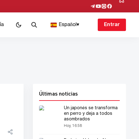
ía
Español
▾
Entrar
Últimas noticias
Un japonés se transforma
en perro y deja a todos
asombrados
Hoy, 16:58