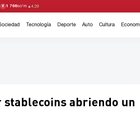
1 766
so'm
¥
▲
4,29
Sociedad
Tecnología
Deporte
Auto
Cultura
Econom
r stablecoins abriendo un