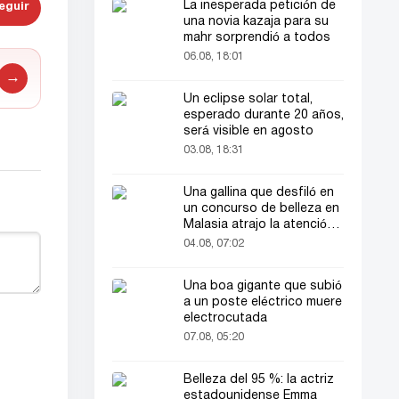
La inesperada petición de
eguir
una novia kazaja para su
mahr sorprendió a todos
06.08, 18:01
→
Un eclipse solar total,
esperado durante 20 años,
será visible en agosto
03.08, 18:31
Una gallina que desfiló en
un concurso de belleza en
Malasia atrajo la atención
del público
04.08, 07:02
Una boa gigante que subió
a un poste eléctrico muere
electrocutada
07.08, 05:20
Belleza del 95 %: la actriz
estadounidense Emma