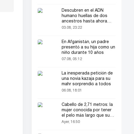
Descubren en el ADN
humano huellas de dos
ancestros hasta ahora
desconocidos
03.08, 23:22
En Afganistán, un padre
presentó a su hija como un
niño durante 10 años
07.08, 05:12
La inesperada petición de
una novia kazaja para su
mahr sorprendió a todos
06.08, 18:01
Cabello de 2,71 metros: la
mujer conocida por tener
el pelo más largo que su
estatura vuelve a ser
Ayer, 16:50
noticia