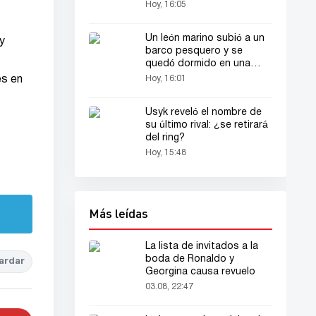
Hoy, 16:05
Un león marino subió a un
y
barco pesquero y se
quedó dormido en una
cama
es en
Hoy, 16:01
Usyk reveló el nombre de
su último rival: ¿se retirará
del ring?
Hoy, 15:48
Más leídas
La lista de invitados a la
boda de Ronaldo y
ardar
Georgina causa revuelo
03.08, 22:47