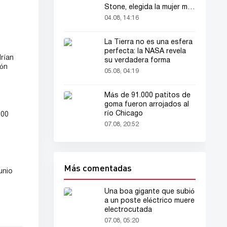
Stone, elegida la mujer más
bella del mundo
04.08, 14:16
La Tierra no es una esfera
perfecta: la NASA revela
rían
su verdadera forma
ión
05.08, 04:19
Más de 91.000 patitos de
goma fueron arrojados al
río Chicago
000
07.08, 20:52
Más comentadas
unio
Una boa gigante que subió
a un poste eléctrico muere
electrocutada
07.08, 05:20