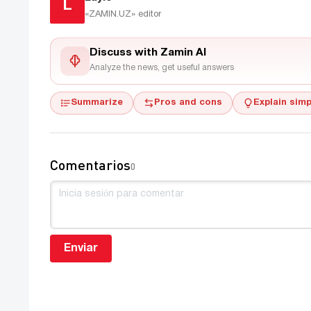
L
«ZAMIN.UZ»
editor
Discuss with Zamin AI
Analyze the news, get useful answers
Summarize
Pros and cons
Explain simp
Comentarios
0
Enviar