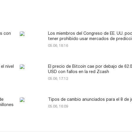
as con
Los miembros del Congreso de EE. UU. pod
tener prohibido usar mercados de predicc
05.06, 18:16
el nivel
El precio de Bitcoin cae por debajo de 62.
USD con fallos en la red Zcash
05.06, 17:12
de
Tipos de cambio anunciados para el 8 de j
illones
05.06, 16:09