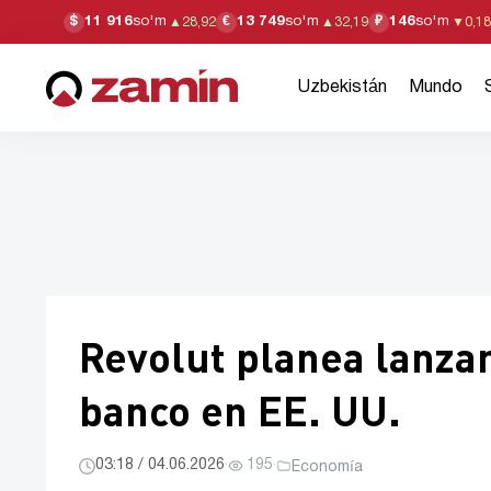
11 916
so'm
13 749
so'm
146
so'm
$
€
₽
▲
28,92
▲
32,19
▼
0,18
Uzbekistán
Mundo
Revolut planea lanza
banco en EE. UU.
03:18 / 04.06.2026
·
195
·
Economía