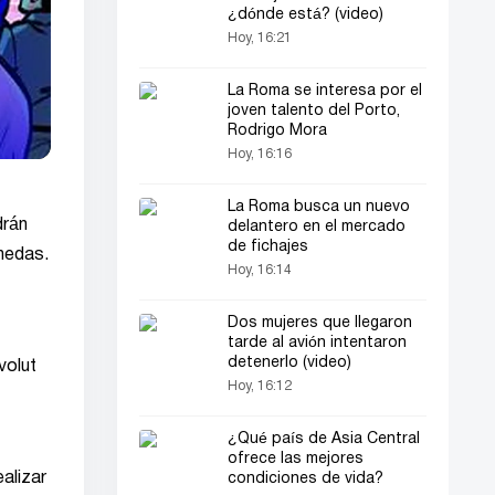
¿dónde está? (video)
Hoy, 16:21
La Roma se interesa por el
joven talento del Porto,
Rodrigo Mora
Hoy, 16:16
La Roma busca un nuevo
drán
delantero en el mercado
de fichajes
nedas.
Hoy, 16:14
Dos mujeres que llegaron
tarde al avión intentaron
detenerlo (video)
volut
Hoy, 16:12
¿Qué país de Asia Central
ofrece las mejores
alizar
condiciones de vida?