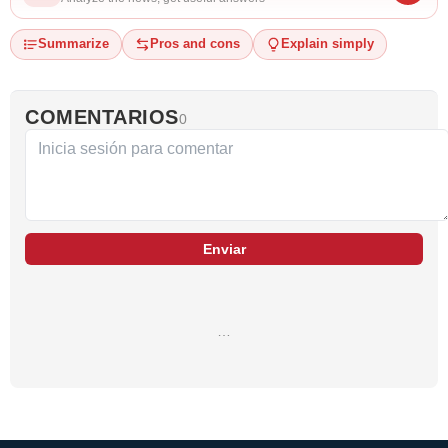
Summarize
Pros and cons
Explain simply
COMENTARIOS
0
Enviar
…