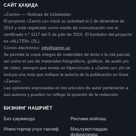
САЙТ ҲАҚИДА
«Zamin» — Noticias de Uzbekistán.
El proyecto «Zamin.uz» inició su actividad el 1 de diciembre de
2014 y está registrado como medio de comunicación con el
certificado n.º 1117 del 5 de julio de 2016. El fundador del proyecto
es «ALLTEN» (SL).
Correo electrónico:
info@zamin.uz
.
Se permite la copia íntegra de materiales de texto o la cita parcial,
así como el uso de materiales fotográficos, gráficos, de audio y/o
de vídeo, siempre que exista un hipervínculo a «Zamin.uz» y/o se
incluya una nota que indique la autoría de la publicación en línea
«Zamin».
Las opiniones expresadas en los artículos de autor pertenecen a
sus autores y pueden no reflejar la posición de la redacción.
БИЗНИНГ НАШРИЁТ
Биз ҳақимизда
Реклама жойлаш
Инвесторлар учун таклиф
Маълумотлардан
фойдаланиш