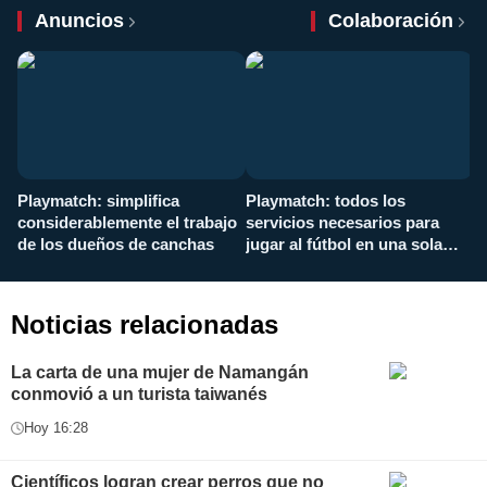
Anuncios
Colaboración
Playmatch: simplifica
Playmatch: todos los
¿
considerablemente el trabajo
servicios necesarios para
d
de los dueños de canchas
jugar al fútbol en una sola
c
aplicación
i
Noticias relacionadas
La carta de una mujer de Namangán
conmovió a un turista taiwanés
Hoy 16:28
Científicos logran crear perros que no