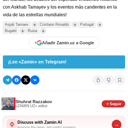
con Askhab Tamayev y los eventos más candentes en la
vida de las estrellas mundiales!
+
+
+
Asjab Tamaev
Cristiano Ronaldo
Portugal
+
+
Bugatti
Rusia
+
Añadir Zamin.uz a Google
¡Lee «Zamin» en Telegram!
Shuhrat Razzakov
Seguir
«ZAMIN.UZ»
editor
Discuss with Zamin AI
→
Analyze the news, get useful answers