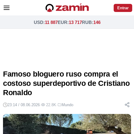
Entrar
USD
:
11 887
EUR
:
13 717
RUB
:
146
Famoso bloguero ruso compra el
costoso superdeportivo de Cristiano
Ronaldo
23:14 / 08.06.2026
·
22.8K
·
Mundo