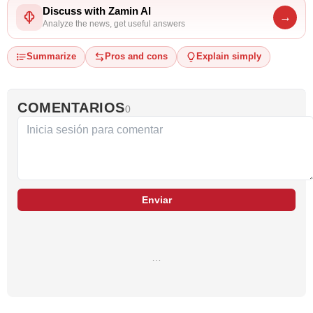
Discuss with Zamin AI
→
Analyze the news, get useful answers
Summarize
Pros and cons
Explain simply
COMENTARIOS
0
Enviar
…