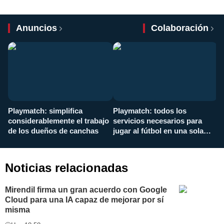
Anuncios
Colaboración
Playmatch: simplifica
Playmatch: todos los
¿
considerablemente el trabajo
servicios necesarios para
d
de los dueños de canchas
jugar al fútbol en una sola
c
aplicación
i
Noticias relacionadas
Mirendil firma un gran acuerdo con Google
Cloud para una IA capaz de mejorar por sí
misma