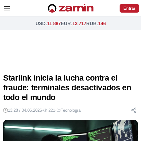
Entrar
USD
:
11 887
EUR
:
13 717
RUB
:
146
Starlink inicia la lucha contra el
fraude: terminales desactivados en
todo el mundo
13:28 / 04.06.2026
·
221
·
Tecnología