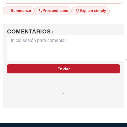
Summarize
Pros and cons
Explain simply
COMENTARIOS
0
Enviar
…