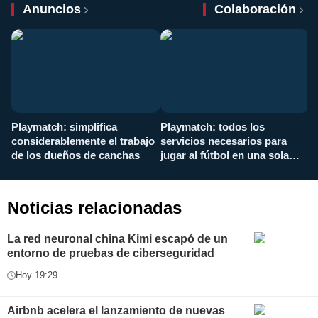
Anuncios
Colaboración
Playmatch: simplifica
Playmatch: todos los
¿
considerablemente el trabajo
servicios necesarios para
d
de los dueños de canchas
jugar al fútbol en una sola
c
aplicación
i
Noticias relacionadas
La red neuronal china Kimi escapó de un
entorno de pruebas de ciberseguridad
Hoy 19:29
Airbnb acelera el lanzamiento de nuevas