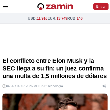
Entrar
USD
:
11 916
EUR
:
13 749
RUB
:
146
El conflicto entre Elon Musk y la
SEC llega a su fin: un juez confirma
una multa de 1,5 millones de dólares
04:26 / 09.07.2026
·
162
·
Tecnología