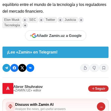
equilibrio entre el mundo de la tecnología y los reguladores
del mercado financiero.
+
+
+
+
Elon Musk
SEC
Twitter
Justicia
+
Tecnología
+
Añadir Zamin.uz a Google
¡Lee «Zamin» en Telegram!
Abror Shuhratov
A
Seguir
«ZAMIN.UZ»
editor
Discuss with Zamin AI
→
Analyze the news, get useful answers