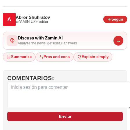
Abror Shuhratov
A
Seguir
«ZAMIN.UZ»
editor
Discuss with Zamin AI
→
Analyze the news, get useful answers
Summarize
Pros and cons
Explain simply
COMENTARIOS
0
Enviar