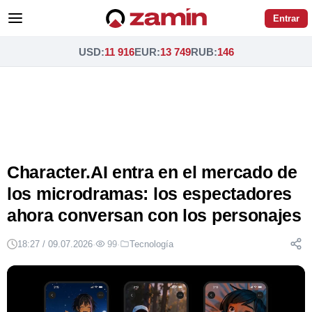
Entrar
USD
:
11 916
EUR
:
13 749
RUB
:
146
Character.AI entra en el mercado de
los microdramas: los espectadores
ahora conversan con los personajes
18:27 / 09.07.2026
·
99
·
Tecnología