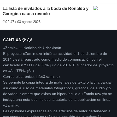
La lista de invitados a la boda de Ronaldo y
Georgina causa revuelo
22:47 / 03 agosto 2026
САЙТ ҲАҚИДА
«Zamin» — Noticias de Uzbekistán.
El proyecto «Zamin.uz» inició su actividad el 1 de diciembre de
2014 y está registrado como medio de comunicación con el
certificado n.º 1117 del 5 de julio de 2016. El fundador del proyecto
es «ALLTEN» (SL).
Correo electrónico:
info@zamin.uz
.
Se permite la copia íntegra de materiales de texto o la cita parcial,
así como el uso de materiales fotográficos, gráficos, de audio y/o
de vídeo, siempre que exista un hipervínculo a «Zamin.uz» y/o se
incluya una nota que indique la autoría de la publicación en línea
«Zamin».
Las opiniones expresadas en los artículos de autor pertenecen a
sus autores y pueden no reflejar la posición de la redacción.