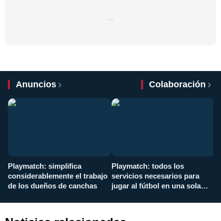
…
Anuncios
Colaboración
Playmatch: simplifica
Playmatch: todos los
¿
considerablemente el trabajo
servicios necesarios para
d
de los dueños de canchas
jugar al fútbol en una sola
c
aplicación
i