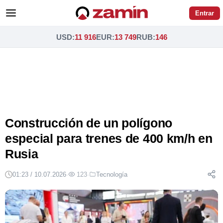
Entrar
USD
:
11 916
EUR
:
13 749
RUB
:
146
Construcción de un polígono
especial para trenes de 400 km/h en
Rusia
01:23 / 10.07.2026
·
123
·
Tecnología