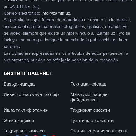
es «ALLTEN» (SL).
Correo electrónico:
info@zamin.uz
.
Se permite la copia íntegra de materiales de texto o la cita parcial,
así como el uso de materiales fotográficos, gráficos, de audio y/o
de vídeo, siempre que exista un hipervínculo a «Zamin.uz» y/o se
incluya una nota que indique la autoría de la publicación en línea
«Zamin».
Las opiniones expresadas en los artículos de autor pertenecen a
sus autores y pueden no reflejar la posición de la redacción.
БИЗНИНГ НАШРИЁТ
Биз ҳақимизда
Реклама жойлаш
Инвесторлар учун таклиф
Маълумотлардан
фойдаланиш
Ишга таклиф этамиз
Таҳририят сиёсати
Этика кодекси
Тузатишлар сиёсати
Таҳририят жамоаси
Эгалик ва молиялаштириш