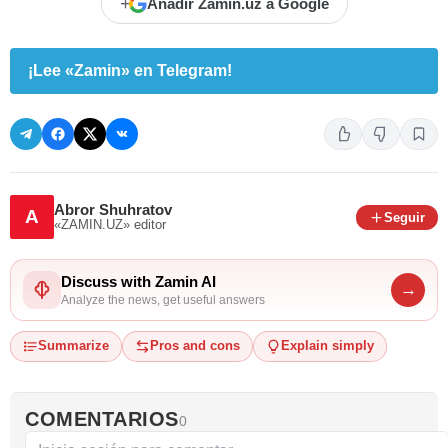
+
Añadir Zamin.uz a Google
¡Lee «Zamin» en Telegram!
Abror Shuhratov
A
Seguir
«ZAMIN.UZ»
editor
Discuss with Zamin AI
→
Analyze the news, get useful answers
Summarize
Pros and cons
Explain simply
COMENTARIOS
0