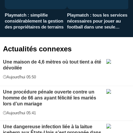
Playmatch : simplifie
Playmatch : tous les services
C
considérablement la gestion
nécessaires pour jouer au
d
des propriétaires de terrains
football dans une seule
p
application
f
Actualités connexes
Une maison de 4,6 mètres où tout tient a été
dévoilée
Aujourd'hui 05:50
Une procédure pénale ouverte contre un
homme de 66 ans ayant félicité les mariés
lors d’un mariage
Aujourd'hui 05:41
Une dangereuse infection liée à la laitue
iceberg aux États-Unis s’est propagée dans