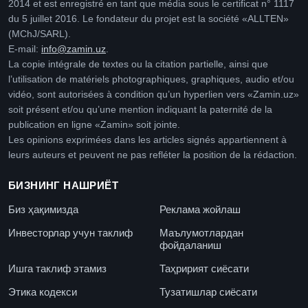
2014 et est enregistré en tant que média sous le certificat n° 1117
du 5 juillet 2016. Le fondateur du projet est la société «ALLTEN»
(MChJ/SARL).
E-mail:
info@zamin.uz
.
La copie intégrale de textes ou la citation partielle, ainsi que
l’utilisation de matériels photographiques, graphiques, audio et/ou
vidéo, sont autorisées à condition qu’un hyperlien vers «Zamin.uz»
soit présent et/ou qu’une mention indiquant la paternité de la
publication en ligne «Zamin» soit jointe.
Les opinions exprimées dans les articles signés appartiennent à
leurs auteurs et peuvent ne pas refléter la position de la rédaction.
БИЗНИНГ НАШРИЁТ
Биз ҳақимизда
Реклама жойлаш
Инвесторлар учун таклиф
Маълумотлардан
фойдаланиш
Ишга таклиф этамиз
Таҳририят сиёсати
Этика кодекси
Тузатишлар сиёсати