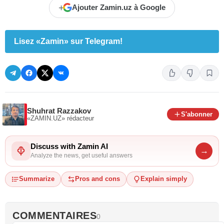
+
Ajouter Zamin.uz à Google
Lisez «Zamin» sur Telegram!
Shuhrat Razzakov
S'abonner
«ZAMIN.UZ»
rédacteur
Discuss with Zamin AI
→
Analyze the news, get useful answers
Summarize
Pros and cons
Explain simply
COMMENTAIRES
0