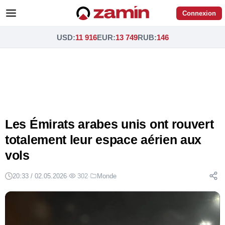
Connexion
USD
:
11 916
EUR
:
13 749
RUB
:
146
Les Émirats arabes unis ont rouvert
totalement leur espace aérien aux
vols
20:33 / 02.05.2026
·
302
·
Monde