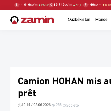
11 916
so'm
13 749
so'm
146
so'm
$
€
₽
▲
28,92
▲
32,19
▼
0,18
Ouzbékistan
Monde
Camion HOHAN mis au
prêt
19:14 / 03.06.2026
·
286
·
Société