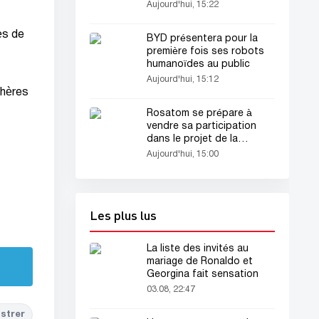
Aujourd'hui, 15:22
ès de
BYD présentera pour la
première fois ses robots
humanoïdes au public
Aujourd'hui, 15:12
chères
Rosatom se prépare à
vendre sa participation
dans le projet de la
centrale nucléaire d’Akkuyu
Aujourd'hui, 15:00
Les plus lus
La liste des invités au
mariage de Ronaldo et
Georgina fait sensation
03.08, 22:47
strer