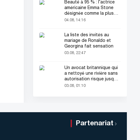
Beauté à 95 % : l’actrice
américaine Emma Stone
désignée comme la plus
belle femme du monde !
04.08, 14:16
La liste des invités au
mariage de Ronaldo et
Georgina fait sensation
03.08, 22:47
Un avocat britannique qui
a nettoyé une rivière sans
autorisation risque jusqu'à
2 ans de prison
03.08, 01:10
Partenariat