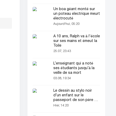
Un boa géant monté sur
un poteau électrique meurt
électrocuté
Aujourd'hui, 05:20
À 10 ans, Ralph va à l'école
sur ses mains et émeut la
Toile
25.07, 23:43
L’enseignant qui a noté
ses étudiants jusqu’à la
veille de sa mort
03.08, 19:34
Le dessin au stylo noir
d’un enfant sur le
passeport de son père a
attiré tous les regards
Hier, 14:20