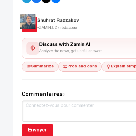
Shuhrat Razzakov
«ZAMIN.UZ»
rédacteur
Discuss with Zamin AI
Analyze the news, get useful answers
Summarize
Pros and cons
Explain simp
Commentaires
0
Envoyer