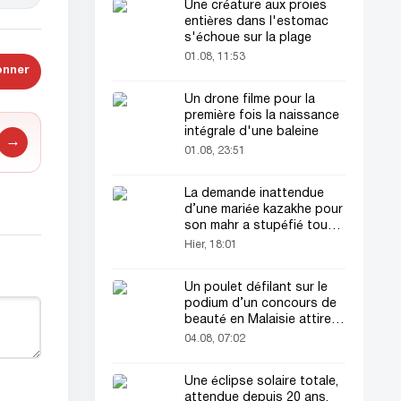
Une créature aux proies
entières dans l'estomac
s'échoue sur la plage
01.08, 11:53
onner
Un drone filme pour la
première fois la naissance
intégrale d'une baleine
→
01.08, 23:51
La demande inattendue
d’une mariée kazakhe pour
son mahr a stupéfié tout
le monde
Hier, 18:01
Un poulet défilant sur le
podium d’un concours de
beauté en Malaisie attire
l’attention du public
04.08, 07:02
Une éclipse solaire totale,
attendue depuis 20 ans,