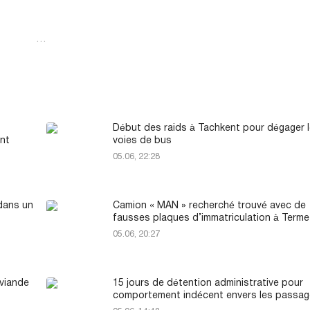
…
Début des raids à Tachkent pour dégager 
nt
voies de bus
05.06, 22:28
 dans un
Camion « MAN » recherché trouvé avec de
fausses plaques d’immatriculation à Term
05.06, 20:27
 viande
15 jours de détention administrative pour
comportement indécent envers les passag