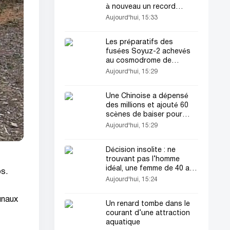
à nouveau un record
Guinness
Aujourd'hui, 15:33
Les préparatifs des
fusées Soyuz-2 achevés
au cosmodrome de
Vostochniy
Aujourd'hui, 15:29
Une Chinoise a dépensé
des millions et ajouté 60
scènes de baiser pour
jouer avec son acteur
Aujourd'hui, 15:29
préféré
Décision insolite : ne
trouvant pas l’homme
idéal, une femme de 40 ans
ps.
s’est épousée elle-même
Aujourd'hui, 15:24
unaux
Un renard tombe dans le
courant d’une attraction
aquatique