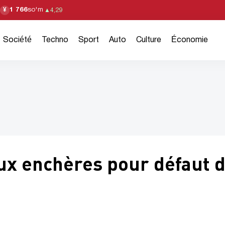
1 766
so'm
¥
▲
4,29
Société
Techno
Sport
Auto
Culture
Économie
x enchères pour défaut 