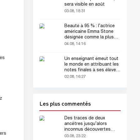
sera visible en août
03.08, 18:31
Beauté à 95 % : l’actrice
américaine Emma Stone
désignée comme la plus
belle femme du monde !
04.08, 14:16
les
Un enseignant émeut tout
le monde en attribuant les
notes finales à ses élèves
avant sa mort
02.08, 16:27
ez
Les plus commentés
Des traces de deux
ancêtres jusqu’alors
inconnus découvertes
ers
dans l’ADN humain
03.08, 23:22