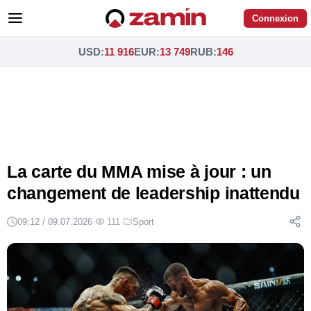
Connexion
USD
:
11 916
EUR
:
13 749
RUB
:
146
La carte du MMA mise à jour : un
changement de leadership inattendu
09:12 / 09.07.2026
·
111
·
Sport