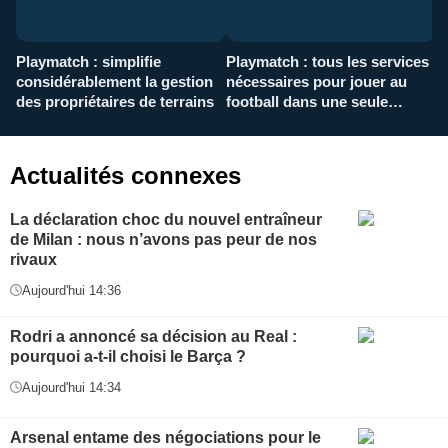
Playmatch : simplifie
Playmatch : tous les services
C
considérablement la gestion
nécessaires pour jouer au
d
des propriétaires de terrains
football dans une seule
p
application
f
Actualités connexes
La déclaration choc du nouvel entraîneur
de Milan : nous n’avons pas peur de nos
rivaux
Aujourd'hui 14:36
Rodri a annoncé sa décision au Real :
pourquoi a-t-il choisi le Barça ?
Aujourd'hui 14:34
Arsenal entame des négociations pour le