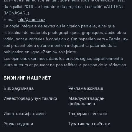
2014 et est enregistré en tant que média sous le certificat n° 1117
du 5 juillet 2016. Le fondateur du projet est la société «ALLTEN»
(MChJ/SARL).
E-mail:
info@zamin.uz
.
La copie intégrale de textes ou la citation partielle, ainsi que
l’utilisation de matériels photographiques, graphiques, audio et/ou
vidéo, sont autorisées à condition qu’un hyperlien vers «Zamin.uz»
soit présent et/ou qu’une mention indiquant la paternité de la
publication en ligne «Zamin» soit jointe.
Les opinions exprimées dans les articles signés appartiennent à
leurs auteurs et peuvent ne pas refléter la position de la rédaction.
БИЗНИНГ НАШРИЁТ
Биз ҳақимизда
Реклама жойлаш
Инвесторлар учун таклиф
Маълумотлардан
фойдаланиш
Ишга таклиф этамиз
Таҳририят сиёсати
Этика кодекси
Тузатишлар сиёсати