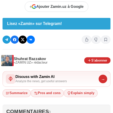
+
Ajouter Zamin.uz à Google
Lisez «Zamin» sur Telegram!
Shuhrat Razzakov
S'abonner
«ZAMIN.UZ»
rédacteur
Discuss with Zamin AI
→
Analyze the news, get useful answers
Summarize
Pros and cons
Explain simply
COMMENTAIRES
0