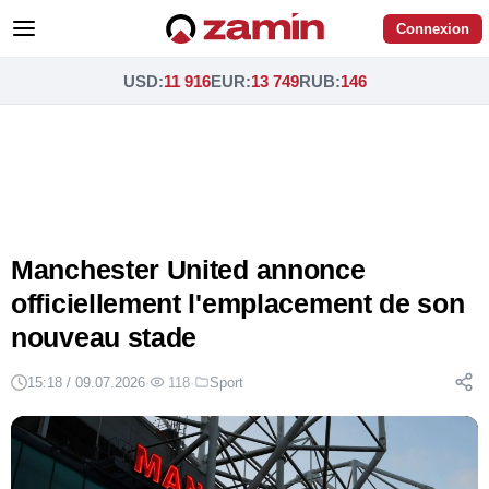
Connexion
USD
:
11 916
EUR
:
13 749
RUB
:
146
Manchester United annonce
officiellement l'emplacement de son
nouveau stade
15:18 / 09.07.2026
·
118
·
Sport