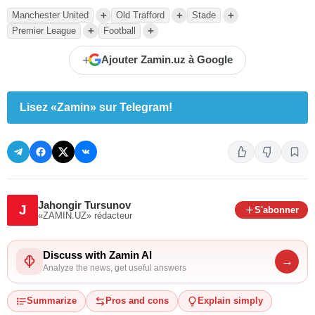
+
+
+
Manchester United
Old Trafford
Stade
+
+
Premier League
Football
+
Ajouter Zamin.uz à Google
Lisez «Zamin» sur Telegram!
Jahongir Tursunov
J
S'abonner
«ZAMIN.UZ»
rédacteur
Discuss with Zamin AI
→
Analyze the news, get useful answers
Summarize
Pros and cons
Explain simply