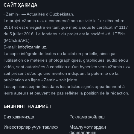
САЙТ ҲАҚИДА
«Zamin» — Actualités d’Ouzbékistan.
Le projet «Zamin.uz» a commencé son activité le 1er décembre
2014 et est enregistré en tant que média sous le certificat n° 1117
du 5 juillet 2016. Le fondateur du projet est la société «ALLTEN»
(MChJ/SARL).
E-mail:
info@zamin.uz
.
La copie intégrale de textes ou la citation partielle, ainsi que
l’utilisation de matériels photographiques, graphiques, audio et/ou
vidéo, sont autorisées à condition qu’un hyperlien vers «Zamin.uz»
soit présent et/ou qu’une mention indiquant la paternité de la
publication en ligne «Zamin» soit jointe.
Les opinions exprimées dans les articles signés appartiennent à
leurs auteurs et peuvent ne pas refléter la position de la rédaction.
БИЗНИНГ НАШРИЁТ
Биз ҳақимизда
Реклама жойлаш
Инвесторлар учун таклиф
Маълумотлардан
фойдаланиш