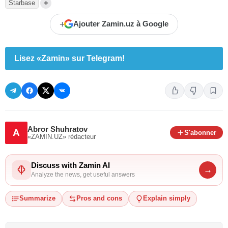
+
Starbase
+
Ajouter Zamin.uz à Google
Lisez «Zamin» sur Telegram!
Abror Shuhratov
A
S'abonner
«ZAMIN.UZ»
rédacteur
Discuss with Zamin AI
→
Analyze the news, get useful answers
Summarize
Pros and cons
Explain simply