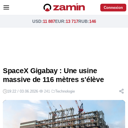
Connexion
USD
:
11 887
EUR
:
13 717
RUB
:
146
SpaceX Gigabay : Une usine
massive de 116 mètres s'élève
19:22 / 03.06.2026
·
241
·
Technologie