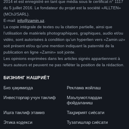
2014 et est enregistré en tant que média sous le certificat n° 1117
du 5 juillet 2016. Le fondateur du projet est la société «ALLTEN»
(MChJ/SARL).
E-mail:
info@zamin.uz
.
La copie intégrale de textes ou la citation partielle, ainsi que
l’utilisation de matériels photographiques, graphiques, audio et/ou
vidéo, sont autorisées à condition qu’un hyperlien vers «Zamin.uz»
soit présent et/ou qu’une mention indiquant la paternité de la
publication en ligne «Zamin» soit jointe.
Les opinions exprimées dans les articles signés appartiennent à
leurs auteurs et peuvent ne pas refléter la position de la rédaction.
БИЗНИНГ НАШРИЁТ
Биз ҳақимизда
Реклама жойлаш
Инвесторлар учун таклиф
Маълумотлардан
фойдаланиш
Ишга таклиф этамиз
Таҳририят сиёсати
Этика кодекси
Тузатишлар сиёсати