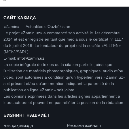
САЙТ ҲАҚИДА
«Zamin» — Actualités d’Ouzbékistan.
Le projet «Zamin.uz» a commencé son activité le 1er décembre
2014 et est enregistré en tant que média sous le certificat n° 1117
du 5 juillet 2016. Le fondateur du projet est la société «ALLTEN»
(MChJ/SARL).
E-mail:
info@zamin.uz
.
La copie intégrale de textes ou la citation partielle, ainsi que
l’utilisation de matériels photographiques, graphiques, audio et/ou
vidéo, sont autorisées à condition qu’un hyperlien vers «Zamin.uz»
soit présent et/ou qu’une mention indiquant la paternité de la
publication en ligne «Zamin» soit jointe.
Les opinions exprimées dans les articles signés appartiennent à
leurs auteurs et peuvent ne pas refléter la position de la rédaction.
БИЗНИНГ НАШРИЁТ
Биз ҳақимизда
Реклама жойлаш