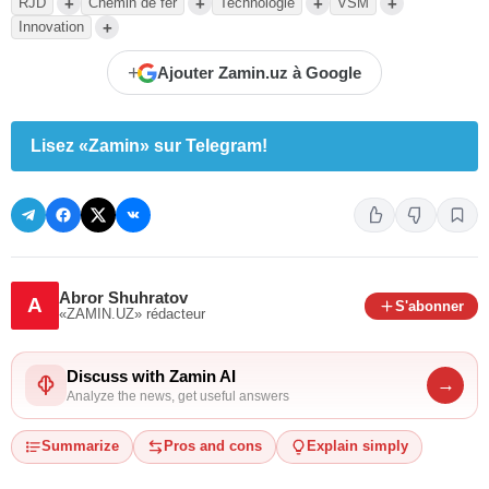
+
+
+
+
RJD
Chemin de fer
Technologie
VSM
+
Innovation
+
Ajouter Zamin.uz à Google
Lisez «Zamin» sur Telegram!
Abror Shuhratov
A
S'abonner
«ZAMIN.UZ»
rédacteur
Discuss with Zamin AI
→
Analyze the news, get useful answers
Summarize
Pros and cons
Explain simply