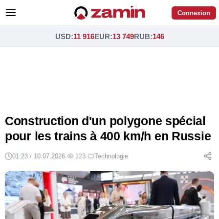
Connexion
USD
:
11 916
EUR
:
13 749
RUB
:
146
Construction d'un polygone spécial
pour les trains à 400 km/h en Russie
01:23 / 10.07.2026
·
123
·
Technologie