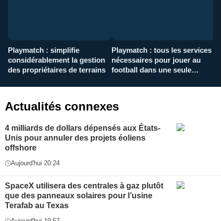
Playmatch : simplifie
Playmatch : tous les services
C
considérablement la gestion
nécessaires pour jouer au
d
des propriétaires de terrains
football dans une seule
p
application
f
Actualités connexes
4 milliards de dollars dépensés aux États-
Unis pour annuler des projets éoliens
offshore
Aujourd'hui 20:24
SpaceX utilisera des centrales à gaz plutôt
que des panneaux solaires pour l’usine
Terafab au Texas
Aujourd'hui 19:57