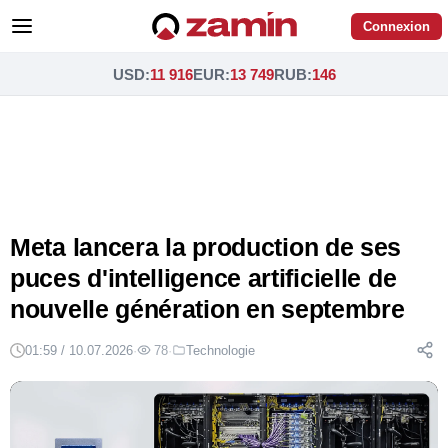
Connexion
USD
:
11 916
EUR
:
13 749
RUB
:
146
Meta lancera la production de ses
puces d'intelligence artificielle de
nouvelle génération en septembre
01:59 / 10.07.2026
·
78
·
Technologie