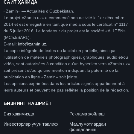
САЙТ ҲАҚИДА
«Zamin» — Actualités d’Ouzbékistan.
Le projet «Zamin.uz» a commencé son activité le 1er décembre
2014 et est enregistré en tant que média sous le certificat n° 1117
du 5 juillet 2016. Le fondateur du projet est la société «ALLTEN»
(MChJ/SARL).
E-mail:
info@zamin.uz
.
La copie intégrale de textes ou la citation partielle, ainsi que
l’utilisation de matériels photographiques, graphiques, audio et/ou
vidéo, sont autorisées à condition qu’un hyperlien vers «Zamin.uz»
soit présent et/ou qu’une mention indiquant la paternité de la
publication en ligne «Zamin» soit jointe.
Les opinions exprimées dans les articles signés appartiennent à
leurs auteurs et peuvent ne pas refléter la position de la rédaction.
БИЗНИНГ НАШРИЁТ
Биз ҳақимизда
Реклама жойлаш
Инвесторлар учун таклиф
Маълумотлардан
фойдаланиш