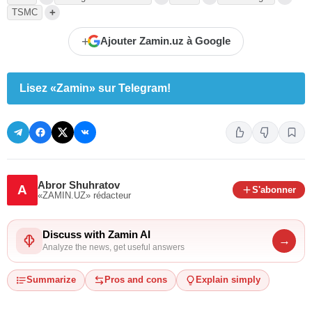
+
TSMC
+
Ajouter Zamin.uz à Google
Lisez «Zamin» sur Telegram!
Abror Shuhratov
A
S'abonner
«ZAMIN.UZ»
rédacteur
Discuss with Zamin AI
→
Analyze the news, get useful answers
Summarize
Pros and cons
Explain simply