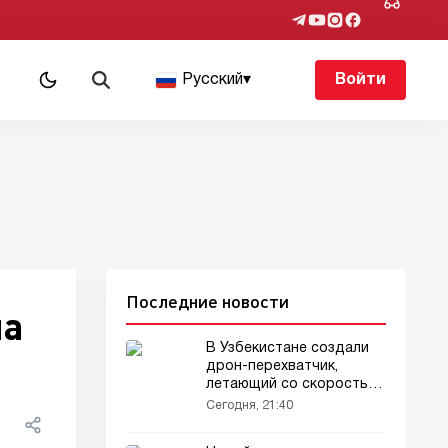
Русский
▾
Войти
Последние новости
на
В Узбекистане создали
дрон-перехватчик,
летающий со скоростью
450 км/ч (видео)
Сегодня, 21:40