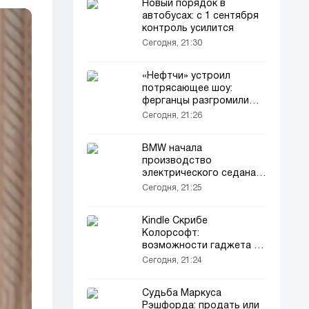
Новый порядок в
автобусах: с 1 сентября
контроль усилится
Сегодня, 21:30
«Нефтчи» устроил
потрясающее шоу:
ферганцы разгромили
«Кизилкум» со счётом 5:0!
Сегодня, 21:26
BMW начала
производство
электрического седана
нового поколения на
Сегодня, 21:25
заводе в Мюнхене
Kindle Скрибе
Колорсофт:
возможности гаджета с
цветным экраном
Сегодня, 21:24
Судьба Маркуса
Рэшфорда: продать или