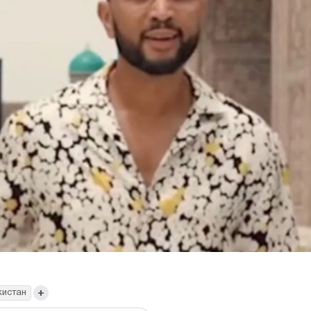
+
кистан