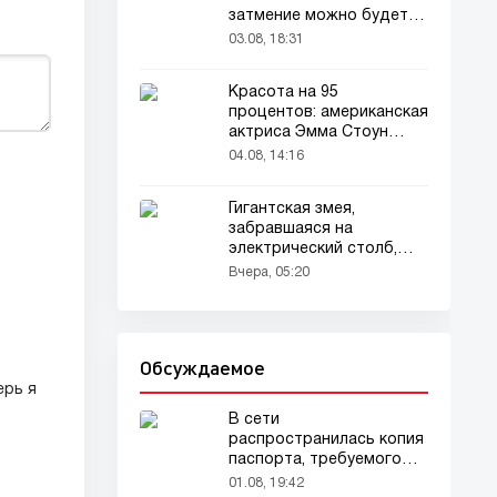
затмение можно будет
наблюдать в августе
03.08, 18:31
Красота на 95
процентов: американская
актриса Эмма Стоун
признана самой красивой
04.08, 14:16
женщиной в мире!
Гигантская змея,
забравшаяся на
электрический столб,
погибла от удара током
Вчера, 05:20
Обсуждаемое
ерь я
В сети
распространилась копия
паспорта, требуемого
для домашних животных
01.08, 19:42