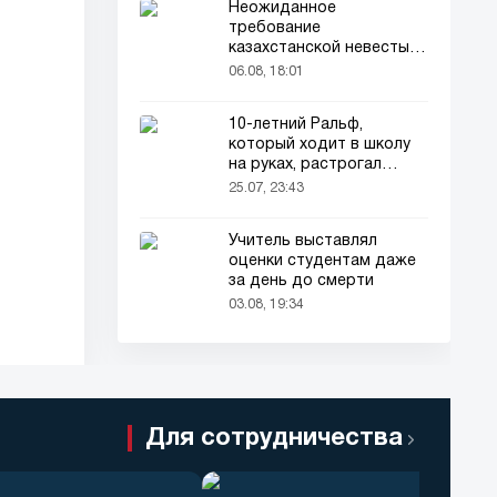
Неожиданное
требование
казахстанской невесты в
качестве махра удивило
06.08, 18:01
всех
10-летний Ральф,
который ходит в школу
на руках, растрогал
пользователей соцсетей
25.07, 23:43
Учитель выставлял
оценки студентам даже
за день до смерти
03.08, 19:34
Для сотрудничества