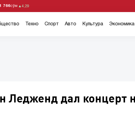
1 766
сўм
▲
4,29
бщество
Техно
Спорт
Авто
Культура
Экономика
н Ледженд дал концерт 