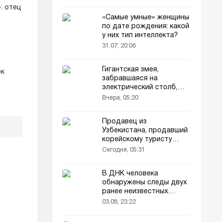
: отец
«Самые умные» женщины
по дате рождения: какой
у них тип интеллекта?
31.07, 20:06
Гигантская змея,
ек
забравшаяся на
электрический столб,
погибла от удара током
Вчера, 05:20
Продавец из
Узбекистана, продавший
корейскому туристу
напиток за 90 тысяч
Сегодня, 05:31
сумов, оказался в центре
внимания корейского
В ДНК человека
телевидения
обнаружены следы двух
ранее неизвестных
предков
03.08, 23:22