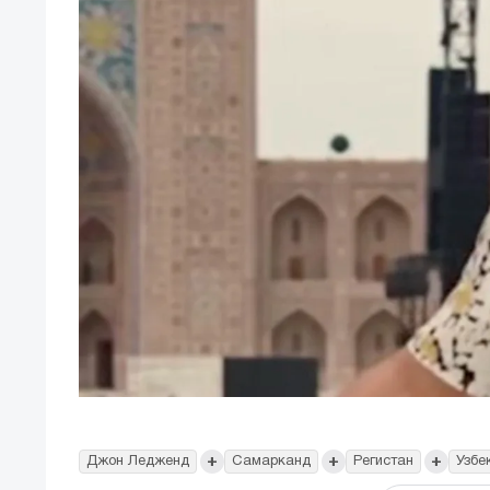
+
+
+
Джон Ледженд
Самарканд
Регистан
Узбе