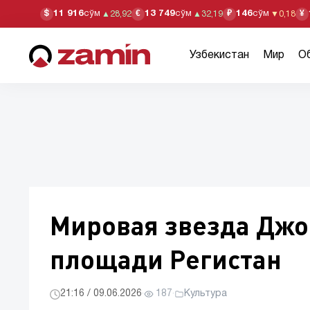
11 916
сўм
13 749
сўм
146
сўм
$
€
₽
¥
▲
28,92
▲
32,19
▼
0,18
Узбекистан
Мир
О
Мировая звезда Джо
площади Регистан
21:16 / 09.06.2026
·
187
·
Культура