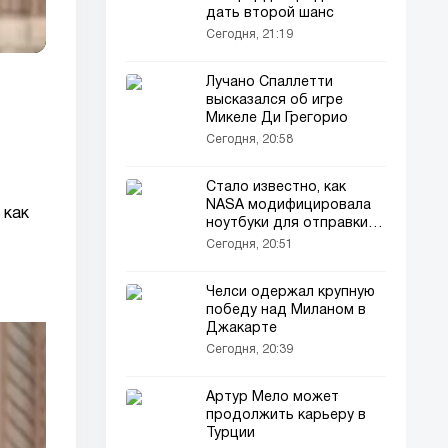
дать второй шанс
Сегодня, 21:19
Лучано Спаллетти
высказался об игре
Микеле Ди Грегорио
Сегодня, 20:58
Стало известно, как
NASA модифицировала
 как
ноутбуки для отправки в
космос
Сегодня, 20:51
Челси одержал крупную
победу над Миланом в
Джакарте
Сегодня, 20:39
Артур Мело может
продолжить карьеру в
Турции