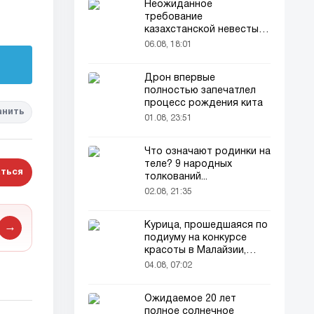
Неожиданное
требование
казахстанской невесты в
качестве махра удивило
06.08, 18:01
всех
Дрон впервые
полностью запечатлел
процесс рождения кита
анить
01.08, 23:51
Что означают родинки на
теле? 9 народных
ться
толкований...
02.08, 21:35
Курица, прошедшаяся по
→
подиуму на конкурсе
красоты в Малайзии,
привлекла внимание
04.08, 07:02
зрителей
Ожидаемое 20 лет
полное солнечное