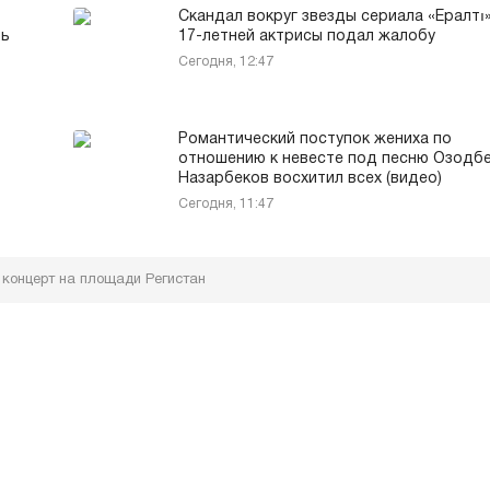
Скандал вокруг звезды сериала «Ералтı»
нь
17-летней актрисы подал жалобу
Сегодня, 12:47
Романтический поступок жениха по
отношению к невесте под песню Озодб
Назарбеков восхитил всех (видео)
Сегодня, 11:47
концерт на площади Регистан