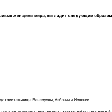
расивые женщины мира, выглядит следующим образом
дставительницы Венесуэлы, Албании и Испании.
ерики продолжают очаровывать мир своей неповторимой