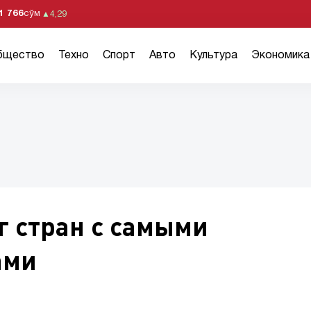
1 766
сўм
▲
4,29
бщество
Техно
Спорт
Авто
Культура
Экономика
г стран с самыми
ами