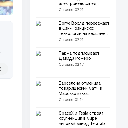
электровелосипед
нового типа
Сегодня, 02:25
Вогуе Ворлд переезжает
в Сан-Франциско:
технологии на вершине
мира моды
о
Сегодня, 02:25
а
Парма подписывает
Давида Ромеро
Сегодня, 02:17
Барселона отменила
товарищеский матч в
Марокко из-за
соображений
Сегодня, 01:54
безопасности
SpaceX и Tesla строят
крупнейший в мире
чиповый завод Terafab