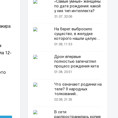
«Самые умные» женщины
по дате рождения: какой
у них тип интеллекта?
31.07, 20:06
акира
На берег выбросило
существо, в желудке
которого нашли целую
добычу
01.08, 11:53
м
ла 12-
Дрон впервые
полностью запечатлел
процесс рождения кита
01.08, 23:51
это
Что означают родинки на
теле? 9 народных
толкований...
02.08, 21:35
В сети
распространилась копия