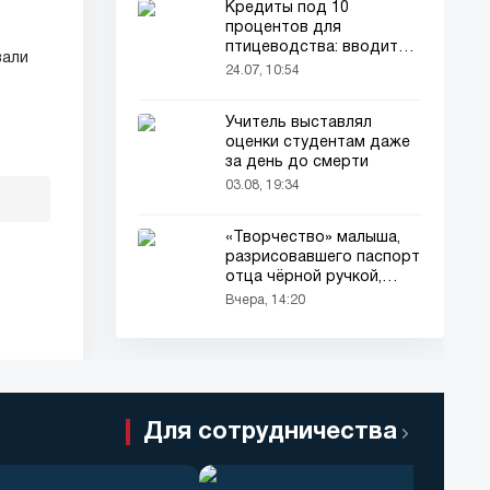
Кредиты под 10
процентов для
птицеводства: вводится
вали
новый порядок
24.07, 10:54
Учитель выставлял
оценки студентам даже
за день до смерти
03.08, 19:34
«Творчество» малыша,
разрисовавшего паспорт
отца чёрной ручкой,
привлекло всеобщее
Вчера, 14:20
внимание
Для сотрудничества