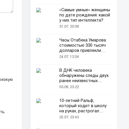
«Самые умные» женщины
по дате рождения: какой
у них тип интеллекта?
31.07, 20:06
Часы Отабека Умарова
стоимостью 330 тысяч
долларов привлекли
всеобщее внимание в
24.07, 12:04
сети!
В ДНК человека
обнаружены следы двух
резкую
ранее неизвестных
предков
03.08, 23:22
10-летний Ральф,
который ходит в школу
на руках, растрогал
ать
пользователей соцсетей
25.07, 23:43