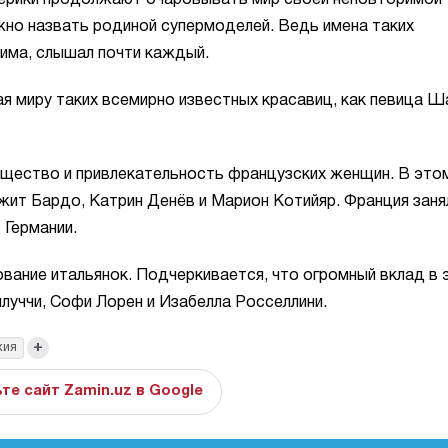
жно назвать родиной супермоделей. Ведь имена таких
Лима, слышал почти каждый.
я миру таких всемирно известных красавиц, как певица Ш
ящество и привлекательность французских женщин. В это
ижит Бардо, Катрин Денёв и Марион Котийяр. Франция заня
 Германии.
вание итальянок. Подчеркивается, что огромный вклад в 
ллуччи, Софи Лорен и Изабелла Росселлини.
+
хия
те сайт Zamin.uz в Google