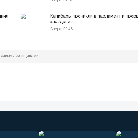
Вчера, 21:32
инил
Капибары проникли в парламент и прер
заседание
Вчера, 20:48
расивыми женщинами