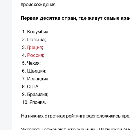
происхождения.
Первая десятка стран, где живут самые к
1. Колумбия;
2. Польша;
3.
Греция
;
4.
Россия
;
5. Чехия;
6. Швеция;
7. Исландия;
8. США;
9. Бразилия;
10. Япония.
На нижних строчках рейтинга расположились пре
Эксперты отмечают, что женщины Латинской Ам