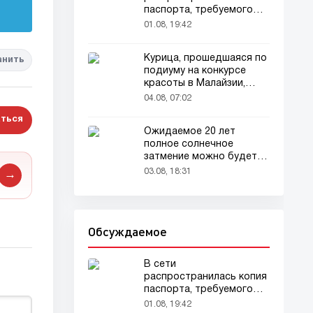
паспорта, требуемого
для домашних животных
01.08, 19:42
Курица, прошедшаяся по
анить
подиуму на конкурсе
красоты в Малайзии,
привлекла внимание
04.08, 07:02
зрителей
ться
Ожидаемое 20 лет
полное солнечное
затмение можно будет
наблюдать в августе
03.08, 18:31
→
Обсуждаемое
В сети
распространилась копия
паспорта, требуемого
для домашних животных
01.08, 19:42