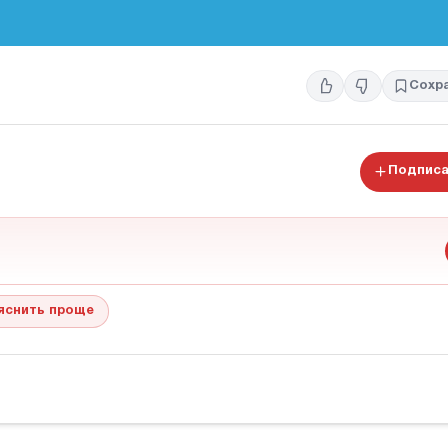
Сохр
Подписа
яснить проще