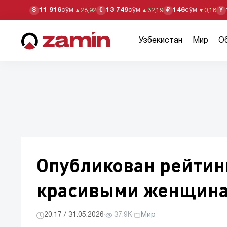
11 916
сўм
13 749
сўм
146
сўм
$
€
₽
¥
▲
28,92
▲
32,19
▼
0,18
Узбекистан
Мир
О
Опубликован рейтин
красивыми женщин
20:17 / 31.05.2026
·
37.9K
·
Мир