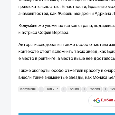
привлекательностью. В частности, Бразилию мо
знаменитостей, как Жизель Бюндхен и Адриана 
Колумбия же упоминается как страна, подаривша
и актриса София Вергара.
Авторы исследования также особо отметили из
контексте стоит вспомнить таких звезд, как Бр
е место в рейтинге, а место выше нее досталось
Также эксперты особо отметили красоту и очаро
внесли такие знаменитые звезды, как Моника Бе
+
+
+
+
Колумбия
Польша
Греция
Россия
Че
+
Добавь