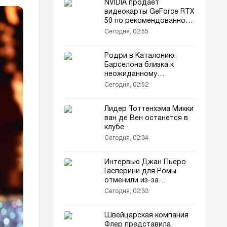
NVIDIA продаёт
видеокарты GeForce RTX
50 по рекомендованной
цене на КуакеКон
Сегодня, 02:55
Родри в Каталонию:
Барселона близка к
неожиданному
трансферу
Сегодня, 02:52
Лидер Тоттенхэма Микки
ван де Вен останется в
клубе
Сегодня, 02:34
Интервью Джан Пьеро
Гасперини для Ромы
отменили из-за
трансферов
Сегодня, 02:33
Швейцарская компания
Флер представила