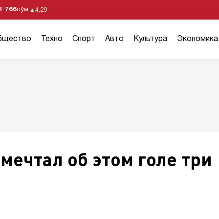
1 766
сўм
▲
4,29
бщество
Техно
Спорт
Авто
Культура
Экономика
мечтал об этом голе три