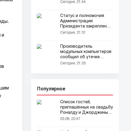
ролась
задержаны (видео)
Сегодня, 21:44
Статус и полномочия
Администрации
нды.
Президента закреплены
законом
Сегодня, 21:31
 и
Производитель
модульных компьютеров
сообщил об утечке
данных
Сегодня, 21:20
ов
Популярное
ашим
у
Список гостей,
приглашённых на свадьбу
Роналду и Джорджины,
вызвал ажиотаж
03.08, 22:47