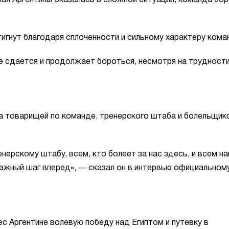
рная Аргентины оказалась в сложной ситуации, команда бо
тигнут благодаря сплоченности и сильному характеру кома
е сдается и продолжает бороться, несмотря на трудности
а товарищей по команде, тренерского штаба и болельщик
нерскому штабу, всем, кто болеет за нас здесь, и всем н
важный шаг вперед», — сказал он в интервью официальном
с Аргентине волевую победу над Египтом и путевку в