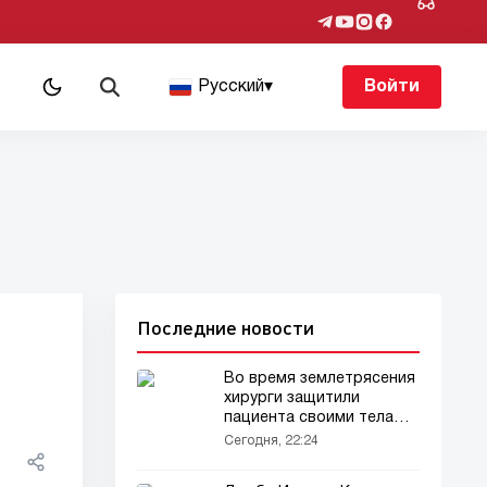
Русский
▾
Войти
Последние новости
Во время землетрясения
хирурги защитили
пациента своими телами
(видео)
Сегодня, 22:24