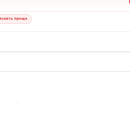
яснить проще
…