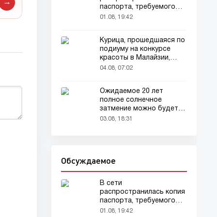
→
паспорта, требуемого
для домашних животных
01.08, 19:42
Курица, прошедшаяся по
подиуму на конкурсе
красоты в Малайзии,
привлекла внимание
04.08, 07:02
зрителей
Ожидаемое 20 лет
полное солнечное
затмение можно будет
наблюдать в августе
03.08, 18:31
Обсуждаемое
В сети
распространилась копия
паспорта, требуемого
для домашних животных
01.08, 19:42