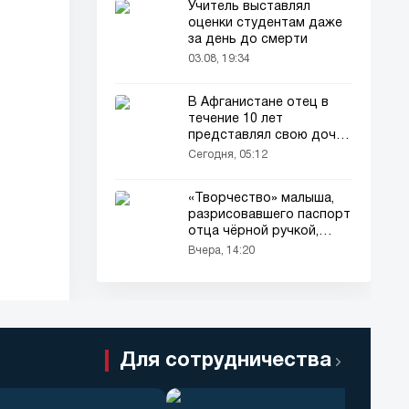
Учитель выставлял
оценки студентам даже
за день до смерти
03.08, 19:34
В Афганистане отец в
течение 10 лет
представлял свою дочь
окружающим как
Сегодня, 05:12
мальчика
«Творчество» малыша,
разрисовавшего паспорт
отца чёрной ручкой,
привлекло всеобщее
Вчера, 14:20
внимание
Для сотрудничества