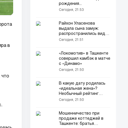
рождения...
Сегодня, 21:53
Райхон Уласенова
орота
выдала сына замуж:
распространились видео
с торжества
Сегодня, 21:51
ира в
«Локомотив» в Ташкенте
совершил камбэк в матче
с «Динамо»
Сегодня, 21:50
 что
В какую дату родилась
«идеальная жена»?
Необычный рейтинг…
Сегодня, 21:50
.
Мошенничество при
продаже коттеджей в
Ташкенте: братья