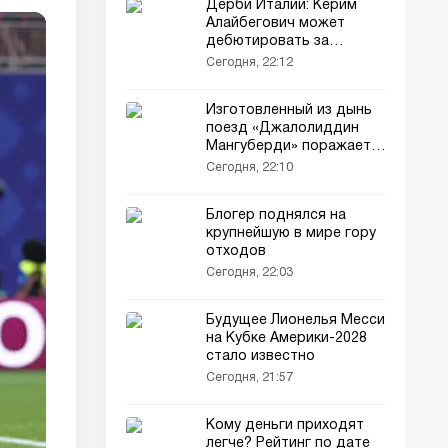
Дерби Италии: Керим
Алайбегович может
дебютировать за
«Ювентус»
Сегодня, 22:12
Изготовленный из дынь
поезд «Джалолиддин
Мангуберди» поражает
гостей фестиваля
Сегодня, 22:10
(видео)
Блогер поднялся на
крупнейшую в мире гору
отходов
Сегодня, 22:03
Будущее Лионелья Месси
на Кубке Америки-2028
стало известно
Сегодня, 21:57
Кому деньги приходят
легче? Рейтинг по дате