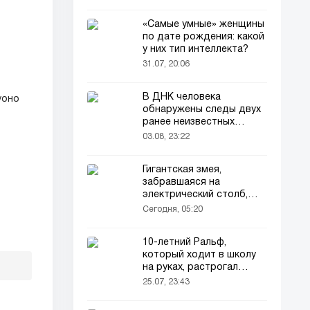
«Самые умные» женщины
по дате рождения: какой
у них тип интеллекта?
31.07, 20:06
В ДНК человека
уоно
обнаружены следы двух
ранее неизвестных
предков
03.08, 23:22
Гигантская змея,
забравшаяся на
электрический столб,
погибла от удара током
Сегодня, 05:20
10-летний Ральф,
который ходит в школу
на руках, растрогал
пользователей соцсетей
25.07, 23:43