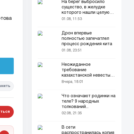
На берег выбросило
существо, в желудке
которого нашли целую
добычу
отова
01.08, 11:53
Дрон впервые
полностью запечатлел
процесс рождения кита
01.08, 23:51
Неожиданное
требование
казахстанской невесты в
качестве махра удивило
Вчера, 18:01
всех
анить
Что означают родинки на
теле? 9 народных
толкований...
ться
02.08, 21:35
В сети
распространилась копия