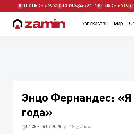
11 916
сўм
13 749
сўм
146
сўм
$
€
₽
¥
▲
28,92
▲
32,19
▼
0,18
Узбекистан
Мир
О
Энцо Фернандес: «Я 
года»
04:38 / 08.07.2026
·
218
·
Спорт