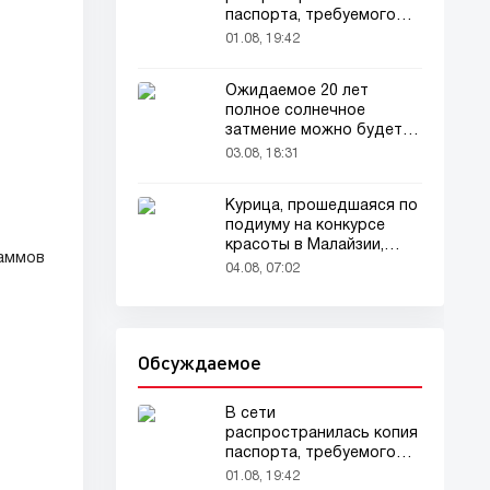
паспорта, требуемого
для домашних животных
01.08, 19:42
Ожидаемое 20 лет
полное солнечное
затмение можно будет
наблюдать в августе
03.08, 18:31
Курица, прошедшаяся по
подиуму на конкурсе
красоты в Малайзии,
раммов
привлекла внимание
04.08, 07:02
зрителей
Обсуждаемое
В сети
распространилась копия
паспорта, требуемого
для домашних животных
01.08, 19:42