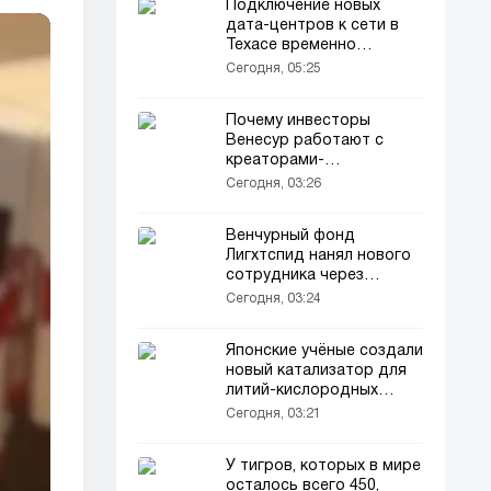
Подключение новых
дата-центров к сети в
Техасе временно
приостановлено
Сегодня, 05:25
Почему инвесторы
Венесур работают с
креаторами-
инвесторами
Сегодня, 03:26
Венчурный фонд
Лигхтспид нанял нового
сотрудника через
Instagram
Сегодня, 03:24
Японские учёные создали
новый катализатор для
литий-кислородных
батарей
Сегодня, 03:21
У тигров, которых в мире
осталось всего 450,