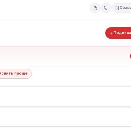
Сохр
Подписа
яснить проще