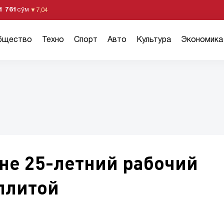
1 761
сўм
▼
7,04
бщество
Техно
Спорт
Авто
Культура
Экономика
не 25-летний рабочий
плитой