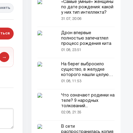
«Самые умные» женщины
по дате рождения: какой
анить
у них тип интеллекта?
31.07, 20:06
Дрон впервые
ться
полностью запечатлел
процесс рождения кита
01.08, 23:51
→
На берег выбросило
существо, в желудке
которого нашли целую
добычу
01.08, 11:53
Что означают родинки на
теле? 9 народных
толкований...
02.08, 21:35
В сети
распространилась копия