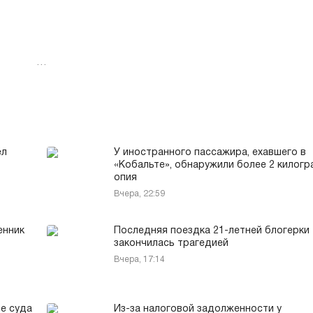
…
ёл
У иностранного пассажира, ехавшего в
«Кобальте», обнаружили более 2 килог
опия
Вчера, 22:59
енник
Последняя поездка 21-летней блогерки
закончилась трагедией
Вчера, 17:14
е суда
Из-за налоговой задолженности у