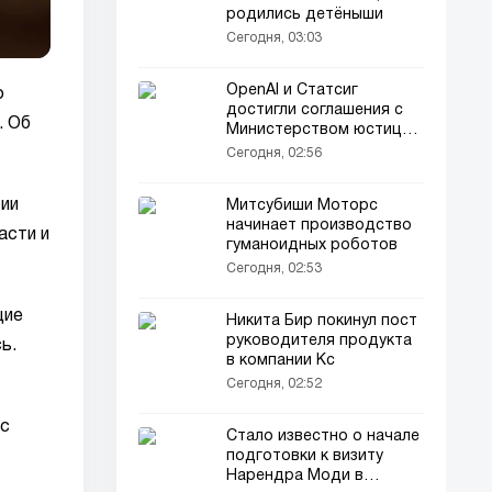
родились детёныши
Сегодня, 03:03
OpenAI и Статсиг
о
достигли соглашения с
. Об
Министерством юстиции
США на 3,2 млн долларов
Сегодня, 02:56
рии
Митсубиши Моторс
начинает производство
асти и
гуманоидных роботов
Сегодня, 02:53
щие
Никита Бир покинул пост
руководителя продукта
ь.
в компании Кс
Сегодня, 02:52
 с
Стало известно о начале
подготовки к визиту
Нарендра Моди в