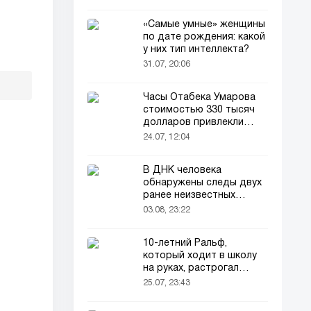
«Самые умные» женщины
по дате рождения: какой
у них тип интеллекта?
31.07, 20:06
Часы Отабека Умарова
стоимостью 330 тысяч
долларов привлекли
всеобщее внимание в
24.07, 12:04
сети!
В ДНК человека
обнаружены следы двух
ранее неизвестных
предков
03.08, 23:22
10-летний Ральф,
который ходит в школу
на руках, растрогал
пользователей соцсетей
25.07, 23:43