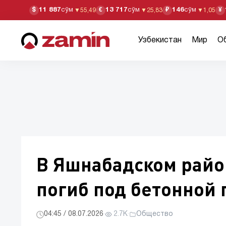
11 887
сўм
13 717
сўм
146
сўм
$
€
₽
¥
▼
55,49
▼
25,83
▼
1,05
Узбекистан
Мир
О
В Яшнабадском райо
погиб под бетонной 
04:45 / 08.07.2026
·
2.7K
·
Общество