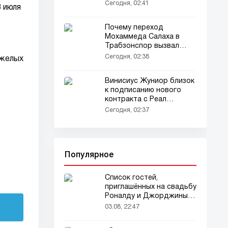
Узбекистан
Сегодня, 02:41
3 июля
Почему переход
Мохаммеда Салаха в
Трабзонспор вызвал
споры
Сегодня, 02:38
яжелых
Винисиус Жуниор близок
к подписанию нового
контракта с Реал
Мадридом
Сегодня, 02:37
Популярное
Список гостей,
приглашённых на свадьбу
Роналду и Джорджины,
вызвал ажиотаж
03.08, 22:47