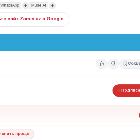
+
+
WhatsApp
Muse AI
те сайт Zamin.uz в Google
Сохр
Подписа
яснить проще