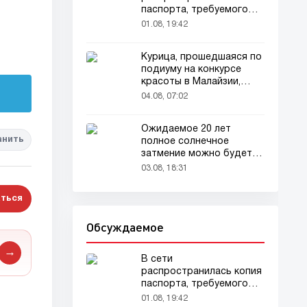
паспорта, требуемого
для домашних животных
01.08, 19:42
Курица, прошедшаяся по
подиуму на конкурсе
красоты в Малайзии,
привлекла внимание
04.08, 07:02
зрителей
Ожидаемое 20 лет
анить
полное солнечное
затмение можно будет
наблюдать в августе
03.08, 18:31
ться
Обсуждаемое
→
В сети
распространилась копия
паспорта, требуемого
для домашних животных
01.08, 19:42