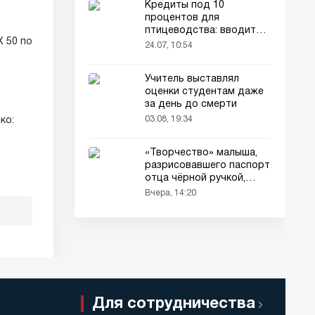
Кредиты под 10
процентов для
птицеводства: вводится
 50 по
новый порядок
24.07, 10:54
Учитель выставлял
оценки студентам даже
за день до смерти
03.08, 19:34
ко:
«Творчество» малыша,
разрисовавшего паспорт
отца чёрной ручкой,
привлекло всеобщее
Вчера, 14:20
внимание
Для сотрудничества