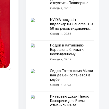
отпустить Пеллегрино
Сегодня, 02:58
NVIDIA продаёт
видеокарты GeForce RTX
50 по рекомендованной
цене на КуакеКон
Сегодня, 02:55
Родри в Каталонию:
Барселона близка к
неожиданному
трансферу
Сегодня, 02:52
Лидер Тоттенхэма Микки
ван де Вен останется в
клубе
Сегодня, 02:34
Интервью Джан Пьеро
Гасперини для Ромы
отменили из-за