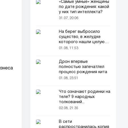
«Самые умные» женщины
по дате рождения: какой
у них тип интеллекта?
31.07, 20:06
На берег выбросило
существо, в желудке
которого нашли целую
добычу
01.08, 11:53
Дрон впервые
полностью запечатлел
изнеса
процесс рождения кита
01.08, 23:51
Что означают родинки на
теле? 9 народных
толкований...
02.08, 21:35
В сети
распространилась копия