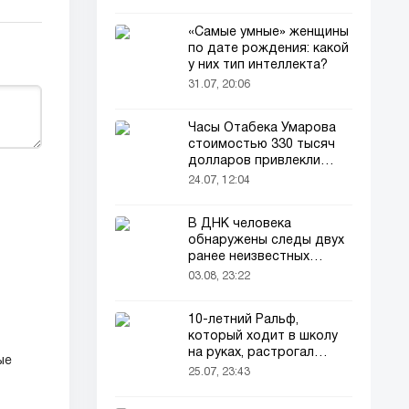
«Самые умные» женщины
по дате рождения: какой
у них тип интеллекта?
31.07, 20:06
Часы Отабека Умарова
стоимостью 330 тысяч
долларов привлекли
всеобщее внимание в
24.07, 12:04
сети!
В ДНК человека
обнаружены следы двух
ранее неизвестных
предков
03.08, 23:22
10-летний Ральф,
который ходит в школу
на руках, растрогал
ые
пользователей соцсетей
25.07, 23:43