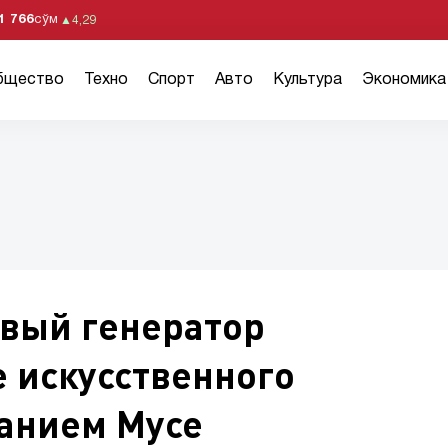
1 766
сўм
▲
4,29
бщество
Техно
Спорт
Авто
Культура
Экономика
овый генератор
 искусственного
ванием Мусе