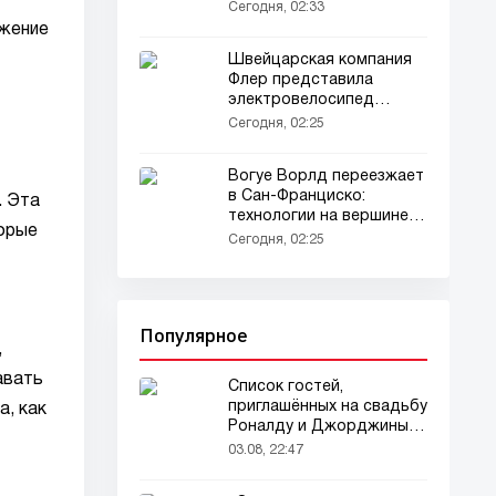
трансферов
Сегодня, 02:33
ожение
Швейцарская компания
Флер представила
электровелосипед
нового типа
Сегодня, 02:25
Вогуе Ворлд переезжает
в Сан-Франциско:
. Эта
технологии на вершине
торые
мира моды
Сегодня, 02:25
Популярное
,
авать
Список гостей,
приглашённых на свадьбу
, как
Роналду и Джорджины,
вызвал ажиотаж
03.08, 22:47