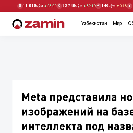
11 916
сўм
13 749
сўм
146
сўм
$
€
₽
¥
▲
28,92
▲
32,19
▼
0,18
Узбекистан
Мир
О
Meta представила н
изображений на базе
интеллекта под наз