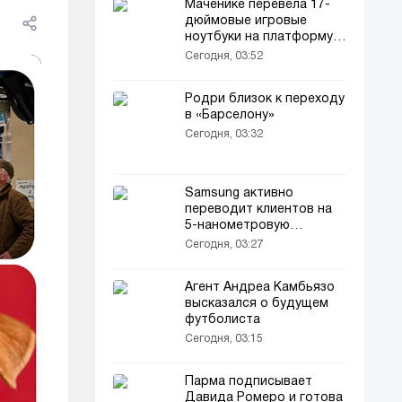
Маченике перевела 17-
дюймовые игровые
ноутбуки на платформу
AMD
Сегодня, 03:52
Родри близок к переходу
в «Барселону»
Сегодня, 03:32
Samsung активно
переводит клиентов на
5-нанометровую
технологию
Сегодня, 03:27
Агент Андреа Камбьязо
высказался о будущем
футболиста
Сегодня, 03:15
Парма подписывает
Давида Ромеро и готова