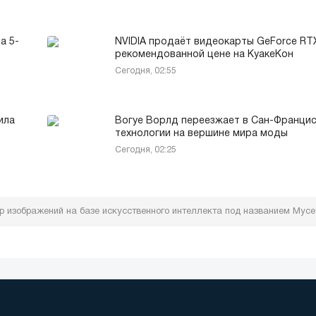
а 5-
NVIDIA продаёт видеокарты GeForce RTX
рекомендованной цене на КуакеКон
Сегодня, 02:55
ила
Вогуе Ворлд переезжает в Сан-Францис
технологии на вершине мира моды
Сегодня, 02:25
р изображений на базе искусственного интеллекта под названием Мусе