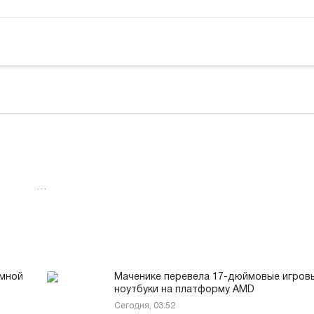
…
умной
Маченике перевела 17-дюймовые игров
ноутбуки на платформу AMD
Сегодня, 03:52