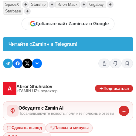
+
+
+
+
SpaceX
Starship
Илон Маск
Gigabay
+
Starbase
+
Добавьте сайт Zamin.uz в Google
Читайте «Zamin» в Telegram!
Abror Shuhratov
A
Подписаться
«ZAMIN.UZ»
редактор
Обсудите с Zamin AI
→
Проанализируйте новость, получите полезные ответы
Сделать вывод
Плюсы и минусы