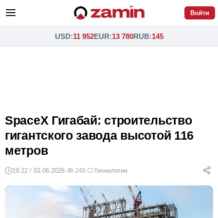
Войти
USD
:
11 952
EUR
:
13 780
RUB
:
145
SpaceX Гигабай: строительство
гигантского завода высотой 116
метров
19:22 / 03.06.2026
·
249
·
Технологии