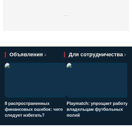
…
Объявления
Для сотрудничества
8 распространенных
Playmatch: упрощает работу
P
финансовых ошибок: чего
владельцам футбольных
н
следует избегать?
полей
и
п