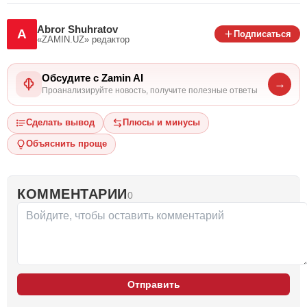
Abror Shuhratov
A
Подписаться
«ZAMIN.UZ»
редактор
Обсудите с Zamin AI
→
Проанализируйте новость, получите полезные ответы
Сделать вывод
Плюсы и минусы
Объяснить проще
КОММЕНТАРИИ
0
Отправить