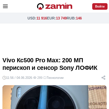
Войти
USD
:
11 916
EUR
:
13 749
RUB
:
146
Vivo Кс500 Pro Max: 200 МП
перископ и сенсор Sony ЛОФИК
11:56 / 04.06.2026
·
289
·
Технологии