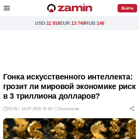
Войти
USD
:
11 916
EUR
:
13 749
RUB
:
146
Гонка искусственного интеллекта:
грозит ли мировой экономике риск
в 3 триллиона долларов?
02:55 / 10.07.2026
·
98
·
Технологии