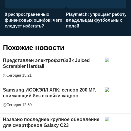
8 распространенных
Playmatch: упрощает работу
P
финансовых ошибок: чего
владельцам футбольных
н
следует избегать?
полей
и
п
Похожие новости
Представлен электрофэтбайк Juiced
Scrambler Hardtail
Сегодня 15:21
Samsung ИСОКЭЛЛ ХПК: сенсор 200 MP,
снимающий без склейки кадров
Сегодня 12:50
Названо последнее крупное обновление
для смартфонов Galaxy С23