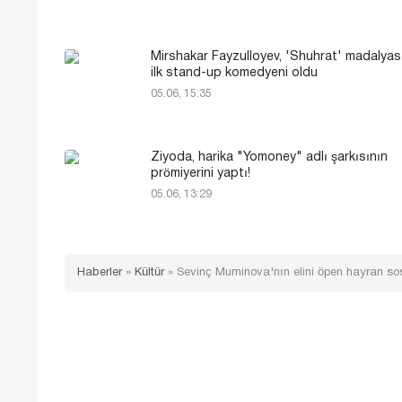
Mirshakar Fayzulloyev, 'Shuhrat' madalyası
ilk stand-up komedyeni oldu
05.06, 15:35
Ziyoda, harika "Yomoney" adlı şarkısının
prömiyerini yaptı!
05.06, 13:29
Haberler
»
Kültür
»
Sevinç Muminova'nın elini öpen hayran 