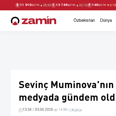
11 916
so'm
13 749
so'm
146
so'm
$
€
₽
▲
28,92
▲
32,19
▼
0,18
Özbekistan
Dünya
Sevinç Muminova'nın 
medyada gündem old
13:34 / 03.06.2026
·
14.8K
·
Kültür