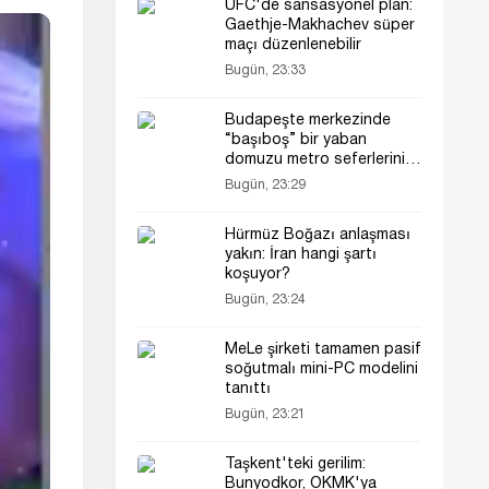
UFC'de sansasyonel plan:
Gaethje-Makhachev süper
maçı düzenlenebilir
Bugün, 23:33
Budapeşte merkezinde
“başıboş” bir yaban
domuzu metro seferlerini
durdurdu
Bugün, 23:29
Hürmüz Boğazı anlaşması
yakın: İran hangi şartı
koşuyor?
Bugün, 23:24
MeLe şirketi tamamen pasif
soğutmalı mini-PC modelini
tanıttı
Bugün, 23:21
Taşkent'teki gerilim:
Bunyodkor, OKMK'ya