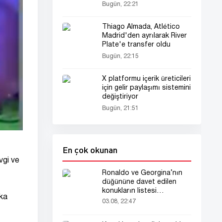
Bugün, 22:21
Thiago Almada, Atlético
Madrid'den ayrılarak River
Plate'e transfer oldu
Bugün, 22:15
X platformu içerik üreticileri
için gelir paylaşımı sistemini
değiştiriyor
Bugün, 21:51
En çok okunan
vgi ve
Ronaldo ve Georgina’nın
düğününe davet edilen
konukların listesi
aka
gündemde
03.08, 22:47