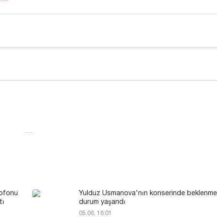
…
rofonu
Yulduz Usmanova'nın konserinde beklenmed
tı
durum yaşandı
05.06, 16:01