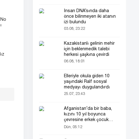
İnsan DNA’sında daha
önce bilinmeyen iki atanın
"No
izi bulundu
ı
03.08, 23:22
Kazakistanlı gelinin mehir
için beklenmedik talebi
dız
herkesi şaşkına çevirdi
06.08, 18:01
Elleriyle okula giden 10
yaşındaki Ralf sosyal
medyayı duygulandırdı
25.07, 23:43
Afganistan’da bir baba,
kızını 10 yıl boyunca
çevresine erkek çocuk
olarak tanıttı
Dün, 05:12