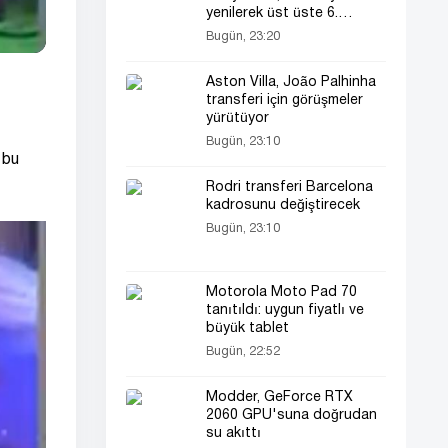
yenilerek üst üste 6.
maçında puan kaybetti!
Bugün, 23:20
Aston Villa, João Palhinha
transferi için görüşmeler
yürütüyor
Bugün, 23:10
 bu
Rodri transferi Barcelona
kadrosunu değiştirecek
Bugün, 23:10
Motorola Moto Pad 70
tanıtıldı: uygun fiyatlı ve
büyük tablet
Bugün, 22:52
Modder, GeForce RTX
2060 GPU'suna doğrudan
su akıttı