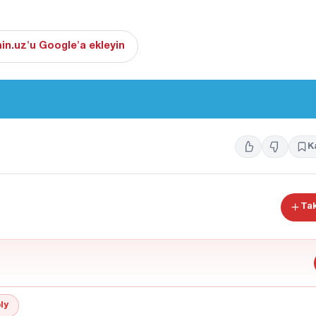
in.uz'u Google'a ekleyin
K
Tak
ly