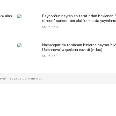
nı alan
Rayhon'un hayranları tarafından beklenen 
stress" şarkısı tüm platformlarda yayınland
05.06, 13:41
Namangan'da toplanan binlerce hayran Yıl
Usmanova'yı şaşkına çevirdi (video)
05.06, 13:11
sosyal medyada gündem oldu