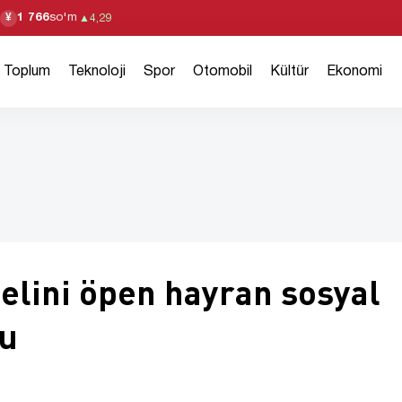
1 766
so'm
¥
▲
4,29
Toplum
Teknoloji
Spor
Otomobil
Kültür
Ekonomi
elini öpen hayran sosyal
u