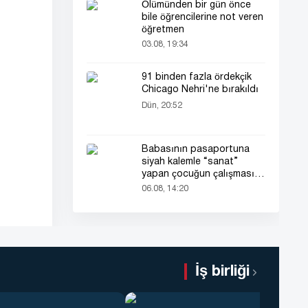
Ölümünden bir gün önce
bile öğrencilerine not veren
öğretmen
03.08, 19:34
91 binden fazla ördekçik
Chicago Nehri'ne bırakıldı
Dün, 20:52
Babasının pasaportuna
siyah kalemle “sanat”
yapan çocuğun çalışması
herkesin dikkatini çekti
06.08, 14:20
İş birliği