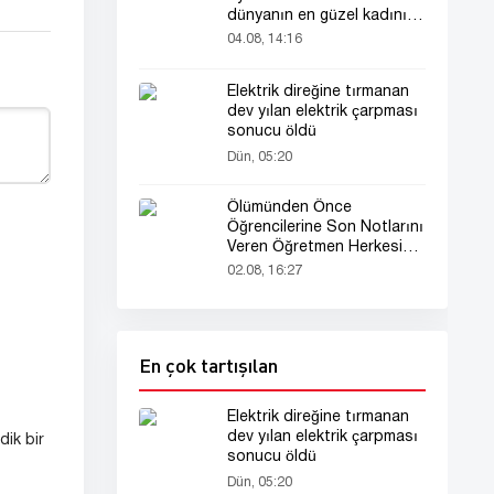
dünyanın en güzel kadını
seçildi!
04.08, 14:16
Elektrik direğine tırmanan
dev yılan elektrik çarpması
sonucu öldü
Dün, 05:20
Ölümünden Önce
Öğrencilerine Son Notlarını
Veren Öğretmen Herkesi
Derinden Etkiledi
02.08, 16:27
En çok tartışılan
Elektrik direğine tırmanan
dev yılan elektrik çarpması
ik bir
sonucu öldü
Dün, 05:20