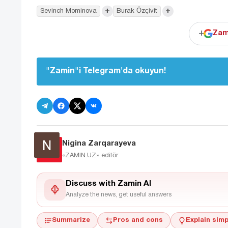
+
+
Sevinch Mominova
Burak Özçivit
+
Zam
"Zamin"i Telegram'da okuyun!
Nigina Zarqarayeva
«ZAMIN.UZ»
editör
Discuss with Zamin AI
Analyze the news, get useful answers
Summarize
Pros and cons
Explain simp