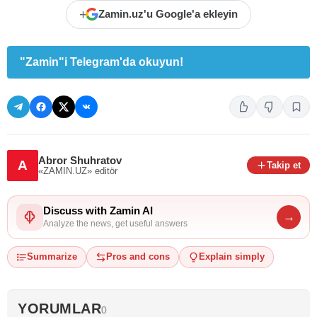
+
Zamin.uz'u Google'a ekleyin
"Zamin"i Telegram'da okuyun!
Abror Shuhratov
A
Takip et
«ZAMIN.UZ»
editör
Discuss with Zamin AI
→
Analyze the news, get useful answers
Summarize
Pros and cons
Explain simply
YORUMLAR
0