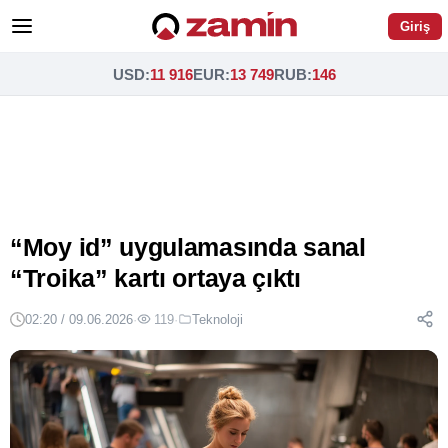
Giriş
USD
:
11 916
EUR
:
13 749
RUB
:
146
“Moy id” uygulamasında sanal
“Troika” kartı ortaya çıktı
02:20 / 09.06.2026
·
119
·
Teknoloji