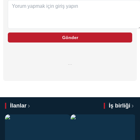
Gönder
…
İlanlar
İş birliği