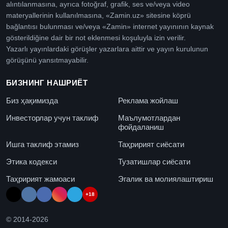
alıntılanmasına, ayrıca fotoğraf, grafik, ses ve/veya video
materyallerinin kullanılmasına, «Zamin.uz» sitesine köprü
bağlantısı bulunması ve/veya «Zamin» internet yayınının kaynak
gösterildiğine dair bir not eklenmesi koşuluyla izin verilir.
Yazarlı yayınlardaki görüşler yazarlara aittir ve yayın kurulunun
görüşünü yansıtmayabilir.
БИЗНИНГ НАШРИЁТ
Биз ҳақимизда
Реклама жойлаш
Инвесторлар учун таклиф
Маълумотлардан
фойдаланиш
Ишга таклиф этамиз
Таҳририят сиёсати
Этика кодекси
Тузатишлар сиёсати
Таҳририят жамоаси
Эгалик ва молиялаштириш
+18
© 2014-
2026