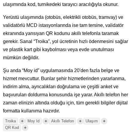
ulaşımında kod, turnikedeki tarayıcı aracılığıyla okunur.
Yerüstü ulaşımında (otobüs, elektrikli otobüs, tramvay) ve
validatörlü MCD istasyonlarında ise tam tersine, validatör
ekranında yansıyan QR kodunu akıllı telefonla taramak
gerekir. Sanal “Troika”, yol ücretinin hızlı ödenmesini sağlar
ve plastik kart gibi kaybolması veya evde unutulması
mümkün değildir.
Şu anda “Moy id” uygulamasında 20'den fazla belge ve
hizmet mevcuttur. Bunlar şehir hizmetlerinden yararlanma,
indirim alma, ayrıcalıkları doğrulama ve çeşitli anket ve
başvuruları doldurma konusunda işe yarar. Akıllı telefon her
zaman elinizin altında olduğu için, tüm gerekli bilgiler dijital
formatta kullanıma hazırdır.
+
+
+
+
Troika
Moy Id
Akıllı Telefon
Ulaşım
+
QR Kod