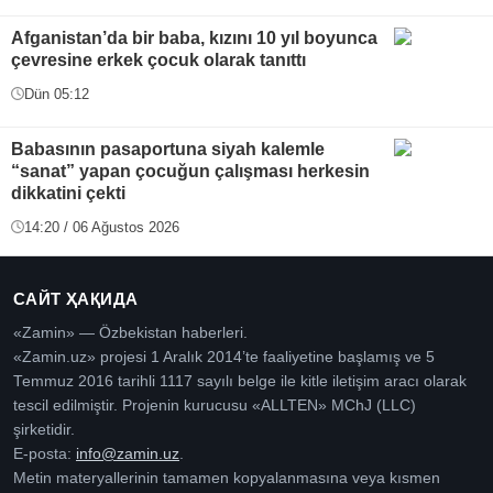
Afganistan’da bir baba, kızını 10 yıl boyunca
çevresine erkek çocuk olarak tanıttı
Dün 05:12
Babasının pasaportuna siyah kalemle
“sanat” yapan çocuğun çalışması herkesin
dikkatini çekti
14:20 / 06 Ağustos 2026
САЙТ ҲАҚИДА
«Zamin» — Özbekistan haberleri.
«Zamin.uz» projesi 1 Aralık 2014’te faaliyetine başlamış ve 5
Temmuz 2016 tarihli 1117 sayılı belge ile kitle iletişim aracı olarak
tescil edilmiştir. Projenin kurucusu «ALLTEN» MChJ (LLC)
şirketidir.
E-posta:
info@zamin.uz
.
Metin materyallerinin tamamen kopyalanmasına veya kısmen