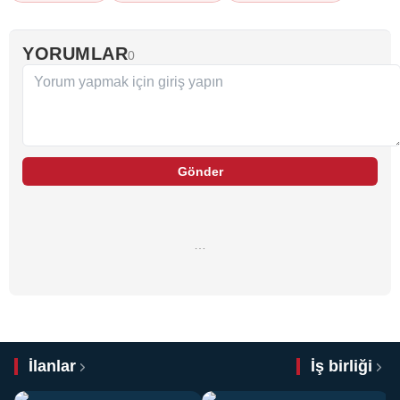
YORUMLAR
0
Gönder
…
İlanlar
İş birliği