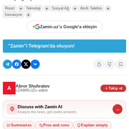
+
+
+
+
Roost
Teknoloji
Sosyal Ağ
Akıllı Telefon
+
İnovasyon
+
Zamin.uz'u Google'a ekleyin
"Zamin"i Telegram'da okuyun!
Abror Shuhratov
A
Takip et
«ZAMIN.UZ»
editör
Discuss with Zamin AI
→
Analyze the news, get useful answers
Summarize
Pros and cons
Explain simply