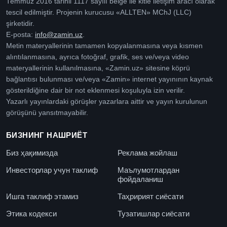
Temmuz 2016 tarihli 1117 sayılı belge ile kitle iletişim aracı olarak
tescil edilmiştir. Projenin kurucusu «ALLTEN» MChJ (LLC)
şirketidir.
E-posta:
info@zamin.uz
.
Metin materyallerinin tamamen kopyalanmasına veya kısmen
alıntılanmasına, ayrıca fotoğraf, grafik, ses ve/veya video
materyallerinin kullanılmasına, «Zamin.uz» sitesine köprü
bağlantısı bulunması ve/veya «Zamin» internet yayınının kaynak
gösterildiğine dair bir not eklenmesi koşuluyla izin verilir.
Yazarlı yayınlardaki görüşler yazarlara aittir ve yayın kurulunun
görüşünü yansıtmayabilir.
БИЗНИНГ НАШРИЁТ
Биз ҳақимизда
Реклама жойлаш
Инвесторлар учун таклиф
Маълумотлардан
фойдаланиш
Ишга таклиф этамиз
Таҳририят сиёсати
Этика кодекси
Тузатишлар сиёсати