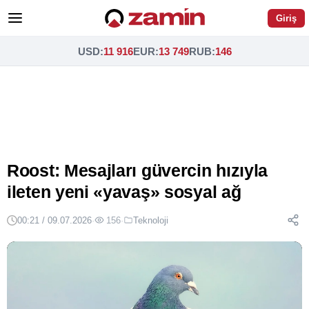
Giriş
USD
:
11 916
EUR
:
13 749
RUB
:
146
Roost: Mesajları güvercin hızıyla
ileten yeni «yavaş» sosyal ağ
00:21 / 09.07.2026
·
156
·
Teknoloji