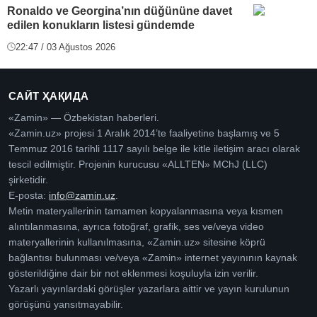
Ronaldo ve Georgina’nın düğününe davet
edilen konukların listesi gündemde
22:47 / 03 Ağustos 2026
САЙТ ҲАҚИДА
«Zamin» — Özbekistan haberleri.
«Zamin.uz» projesi 1 Aralık 2014’te faaliyetine başlamış ve 5
Temmuz 2016 tarihli 1117 sayılı belge ile kitle iletişim aracı olarak
tescil edilmiştir. Projenin kurucusu «ALLTEN» MChJ (LLC)
şirketidir.
E-posta:
info@zamin.uz
.
Metin materyallerinin tamamen kopyalanmasına veya kısmen
alıntılanmasına, ayrıca fotoğraf, grafik, ses ve/veya video
materyallerinin kullanılmasına, «Zamin.uz» sitesine köprü
bağlantısı bulunması ve/veya «Zamin» internet yayınının kaynak
gösterildiğine dair bir not eklenmesi koşuluyla izin verilir.
Yazarlı yayınlardaki görüşler yazarlara aittir ve yayın kurulunun
görüşünü yansıtmayabilir.