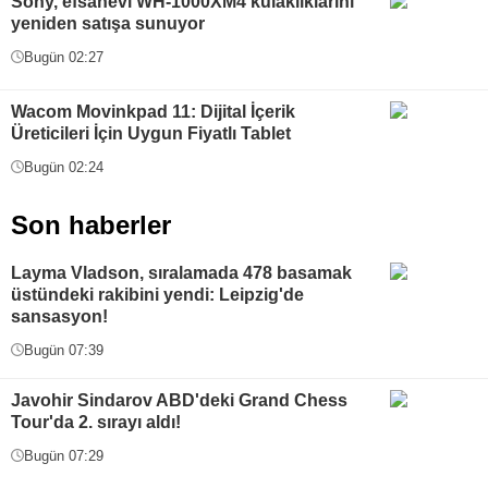
Sony, efsanevi WH-1000XM4 kulaklıklarını
yeniden satışa sunuyor
Bugün 02:27
Wacom Movinkpad 11: Dijital İçerik
Üreticileri İçin Uygun Fiyatlı Tablet
Bugün 02:24
Son haberler
Layma Vladson, sıralamada 478 basamak
üstündeki rakibini yendi: Leipzig'de
sansasyon!
Bugün 07:39
Javohir Sindarov ABD'deki Grand Chess
Tour'da 2. sırayı aldı!
Bugün 07:29