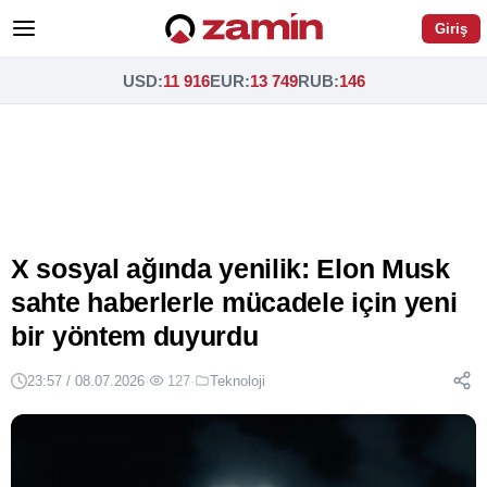
Giriş
USD
:
11 916
EUR
:
13 749
RUB
:
146
X sosyal ağında yenilik: Elon Musk
sahte haberlerle mücadele için yeni
bir yöntem duyurdu
23:57 / 08.07.2026
·
127
·
Teknoloji