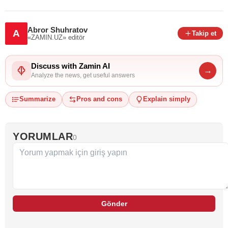
Abror Shuhratov
A
Takip et
«ZAMIN.UZ»
editör
Discuss with Zamin AI
→
Analyze the news, get useful answers
Summarize
Pros and cons
Explain simply
YORUMLAR
0
Gönder