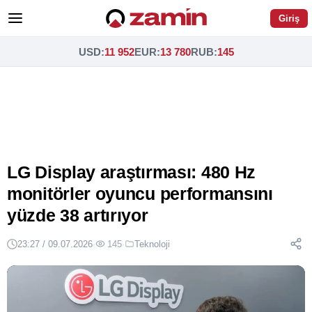
Giriş
USD
:
11 952
EUR
:
13 780
RUB
:
145
LG Display araştırması: 480 Hz
monitörler oyuncu performansını
yüzde 38 artırıyor
23:27 / 09.07.2026
·
145
·
Teknoloji