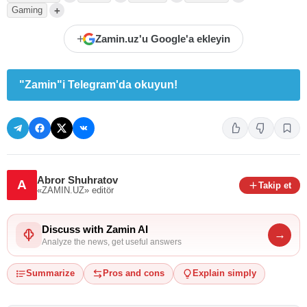
+
Gaming
+
Zamin.uz'u Google'a ekleyin
"Zamin"i Telegram'da okuyun!
Abror Shuhratov
A
Takip et
«ZAMIN.UZ»
editör
Discuss with Zamin AI
→
Analyze the news, get useful answers
Summarize
Pros and cons
Explain simply