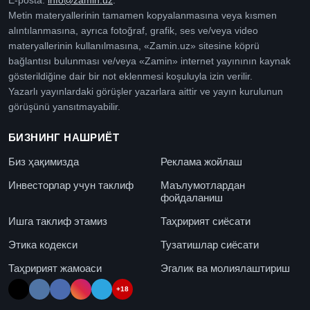
E-posta:
info@zamin.uz
.
Metin materyallerinin tamamen kopyalanmasına veya kısmen
alıntılanmasına, ayrıca fotoğraf, grafik, ses ve/veya video
materyallerinin kullanılmasına, «Zamin.uz» sitesine köprü
bağlantısı bulunması ve/veya «Zamin» internet yayınının kaynak
gösterildiğine dair bir not eklenmesi koşuluyla izin verilir.
Yazarlı yayınlardaki görüşler yazarlara aittir ve yayın kurulunun
görüşünü yansıtmayabilir.
БИЗНИНГ НАШРИЁТ
Биз ҳақимизда
Реклама жойлаш
Инвесторлар учун таклиф
Маълумотлардан
фойдаланиш
Ишга таклиф этамиз
Таҳририят сиёсати
Этика кодекси
Тузатишлар сиёсати
Таҳририят жамоаси
Эгалик ва молиялаштириш
+18