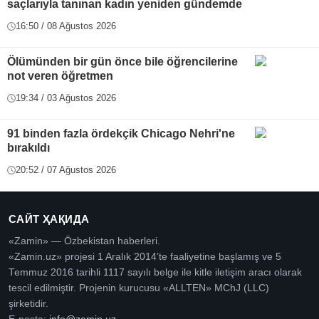
saçlarıyla tanınan kadın yeniden gündemde
16:50 / 08 Ağustos 2026
Ölümünden bir gün önce bile öğrencilerine
not veren öğretmen
19:34 / 03 Ağustos 2026
91 binden fazla ördekçik Chicago Nehri'ne
bırakıldı
20:52 / 07 Ağustos 2026
САЙТ ҲАҚИДА
«Zamin» — Özbekistan haberleri.
«Zamin.uz» projesi 1 Aralık 2014’te faaliyetine başlamış ve 5
Temmuz 2016 tarihli 1117 sayılı belge ile kitle iletişim aracı olarak
tescil edilmiştir. Projenin kurucusu «ALLTEN» MChJ (LLC)
şirketidir.