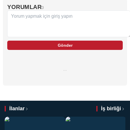
YORUMLAR
0
Gönder
…
İlanlar
İş birliği