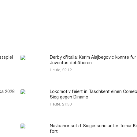
…
stspiel
Derby d'Italia: Kerim Alajbegovic könnte für
Juventus debütieren
Heute, 22:12
ca 2028
Lokomotiv feiert in Taschkent einen Come
Sieg gegen Dinamo
Heute, 21:50
Navbahor setzt Siegesserie unter Temur 
fort