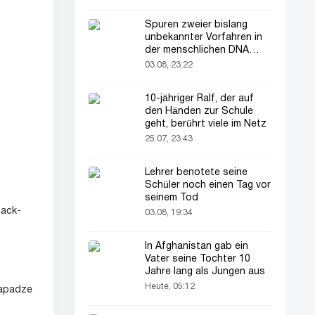
Spuren zweier bislang
unbekannter Vorfahren in
der menschlichen DNA
entdeckt
03.08, 23:22
10-jähriger Ralf, der auf
den Händen zur Schule
geht, berührt viele im Netz
25.07, 23:43
Lehrer benotete seine
Schüler noch einen Tag vor
seinem Tod
back-
03.08, 19:34
In Afghanistan gab ein
Vater seine Tochter 10
Jahre lang als Jungen aus
Heute, 05:12
Kapadze