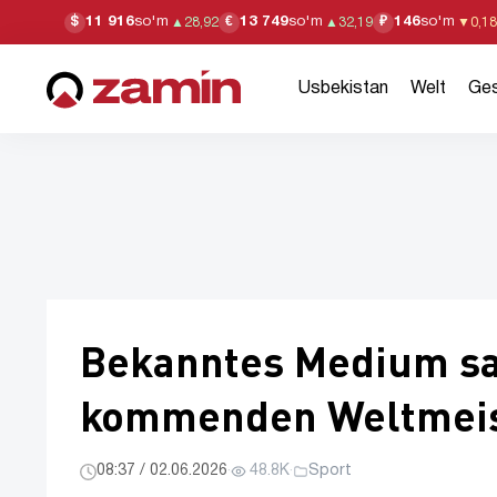
11 916
so'm
13 749
so'm
146
so'm
$
€
₽
▲
28,92
▲
32,19
▼
0,18
Usbekistan
Welt
Ges
Bekanntes Medium sa
kommenden Weltmeis
08:37 / 02.06.2026
·
48.8K
·
Sport