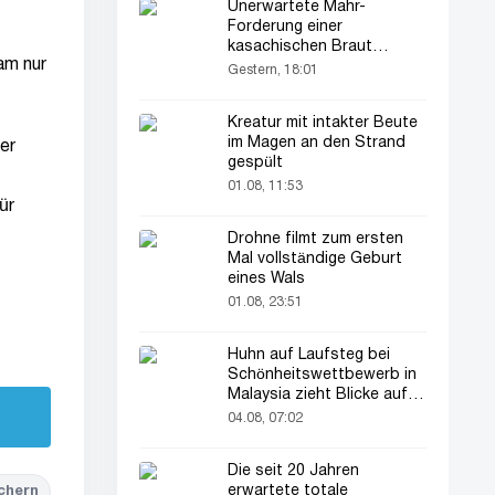
Unerwartete Mahr-
Forderung einer
kasachischen Braut
am nur
verblüfft alle
Gestern, 18:01
Kreatur mit intakter Beute
im Magen an den Strand
er
gespült
01.08, 11:53
ür
Drohne filmt zum ersten
Mal vollständige Geburt
eines Wals
01.08, 23:51
Huhn auf Laufsteg bei
Schönheitswettbewerb in
Malaysia zieht Blicke auf
sich
04.08, 07:02
Die seit 20 Jahren
erwartete totale
chern