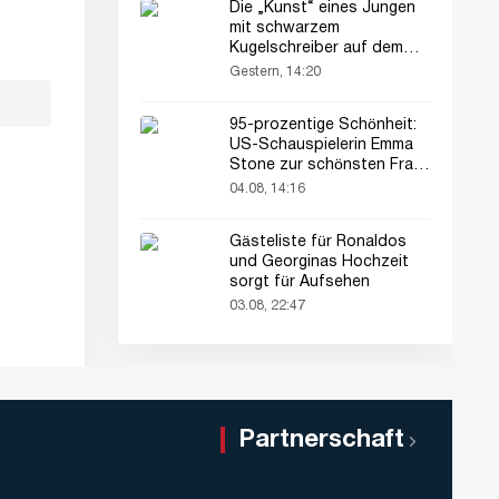
Die „Kunst“ eines Jungen
mit schwarzem
Kugelschreiber auf dem
Pass seines Vaters zieht
Gestern, 14:20
alle Blicke auf sich
95-prozentige Schönheit:
US-Schauspielerin Emma
Stone zur schönsten Frau
der Welt gekürt
04.08, 14:16
Gästeliste für Ronaldos
und Georginas Hochzeit
sorgt für Aufsehen
03.08, 22:47
Partnerschaft