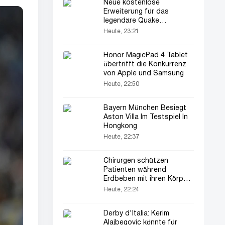
Neue kostenlose
Erweiterung für das
legendäre Quake
veröffentlicht
Heute, 23:21
Honor MagicPad 4 Tablet
übertrifft die Konkurrenz
von Apple und Samsung
Heute, 22:50
Bayern München Besiegt
Aston Villa Im Testspiel In
Hongkong
Heute, 22:37
Chirurgen schützen
Patienten während
Erdbeben mit ihren Körpern
(Video)
Heute, 22:24
Derby d'Italia: Kerim
Alajbegovic könnte für