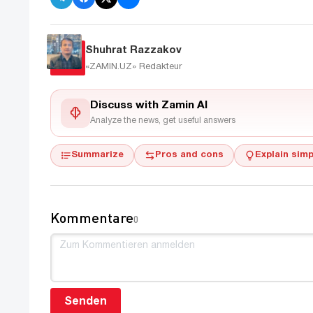
Shuhrat Razzakov
«ZAMIN.UZ»
Redakteur
Discuss with Zamin AI
Analyze the news, get useful answers
Summarize
Pros and cons
Explain simp
Kommentare
0
Senden