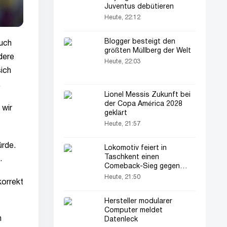
Juventus debütieren
Heute, 22:12
Blogger besteigt den
auch
größten Müllberg der Welt
dere
Heute, 22:03
sich
.
Lionel Messis Zukunft bei
der Copa América 2028
 wir
geklärt
Heute, 21:57
ürde.
Lokomotiv feiert in
Taschkent einen
.
Comeback-Sieg gegen
Dinamo
Heute, 21:50
korrekt
Hersteller modularer
Computer meldet
m
Datenleck