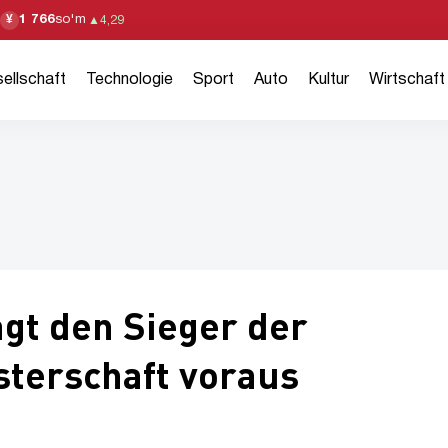
1 766
so'm
¥
▲
4,29
ellschaft
Technologie
Sport
Auto
Kultur
Wirtschaft
gt den Sieger der
terschaft voraus