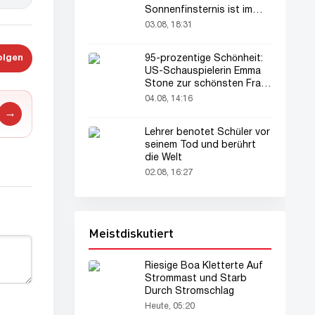
Sonnenfinsternis ist im
August zu sehen
03.08, 18:31
olgen
95-prozentige Schönheit:
US-Schauspielerin Emma
Stone zur schönsten Frau
der Welt gekürt
04.08, 14:16
→
Lehrer benotet Schüler vor
seinem Tod und berührt
die Welt
02.08, 16:27
Meistdiskutiert
Riesige Boa Kletterte Auf
Strommast und Starb
Durch Stromschlag
Heute, 05:20