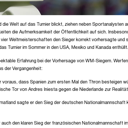
die Welt auf das Turnier blickt, ziehen neben Sportanalysten 
iten die Aufmerksamkeit der Öffentlichkeit auf sich. Insbeson
en vier Weltmeisterschaften den Sieger korrekt vorhersagte und 
das Turnier im Sommer in den USA, Mexiko und Kanada enthüllt
spektable Erfahrung bei der Vorhersage von WM-Siegern. Werfen
us der Vergangenheit:
er voraus, dass Spanien zum ersten Mal den Thron besteigen w
che Tor von Andres Iniesta gegen die Niederlande zur Realität
imatland sagte er den Sieg der deutschen Nationalmannschaft 
r auch den klaren Sieg der französischen Nationalmannschaft i