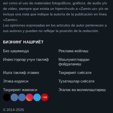
así como el uso de materiales fotográficos, gráficos, de audio y/o
de vídeo, siempre que exista un hipervínculo a «Zamin.uz» y/o se
incluya una nota que indique la autoría de la publicación en línea
«Zamin».
Las opiniones expresadas en los artículos de autor pertenecen a
sus autores y pueden no reflejar la posición de la redacción.
БИЗНИНГ НАШРИЁТ
Биз ҳақимизда
Реклама жойлаш
Инвесторлар учун таклиф
Маълумотлардан
фойдаланиш
Ишга таклиф этамиз
Таҳририят сиёсати
Этика кодекси
Тузатишлар сиёсати
Таҳририят жамоаси
Эгалик ва молиялаштириш
+18
© 2014-
2026