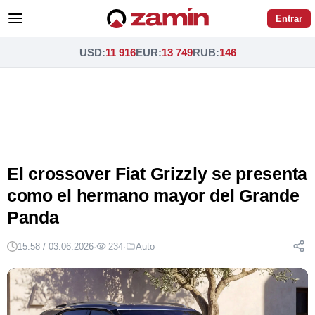
Entrar
USD
:
11 916
EUR
:
13 749
RUB
:
146
El crossover Fiat Grizzly se presenta
como el hermano mayor del Grande
Panda
15:58 / 03.06.2026
·
234
·
Auto