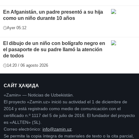
En Afganistán, un padre presentó a su hija
como un niño durante 10 años
Ayer 05:12
El dibujo de un niño con bolígrafo negro en
el pasaporte de su padre llamó la atención
de todos
14:20 / 06 agosto 2026
САЙТ ҲАҚИДА
«Zamin» — Noticias de Uzbekistán.
El proyecto «Zamin.uz» inició su actividad el 1 de diciembre de
2014 y está registrado como medio de comunicación con el
certificado n.º 1117 del 5 de julio de 2016. El fundador del proyecto
es «ALLTEN» (SL).
Correo electrónico:
info@zamin.uz
.
Se permite la copia íntegra de materiales de texto o la cita parcial,