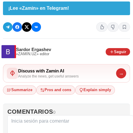
¡Lee «Zamin» en Telegram!
Sardor Ergashev
Seguir
«ZAMIN.UZ»
editor
Discuss with Zamin AI
→
Analyze the news, get useful answers
Summarize
Pros and cons
Explain simply
COMENTARIOS
0