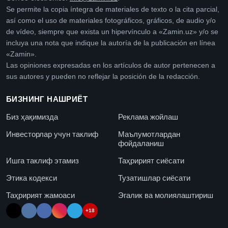
Se permite la copia íntegra de materiales de texto o la cita parcial,
así como el uso de materiales fotográficos, gráficos, de audio y/o
de vídeo, siempre que exista un hipervínculo a «Zamin.uz» y/o se
incluya una nota que indique la autoría de la publicación en línea
«Zamin».
Las opiniones expresadas en los artículos de autor pertenecen a
sus autores y pueden no reflejar la posición de la redacción.
БИЗНИНГ НАШРИЁТ
Биз ҳақимизда
Реклама жойлаш
Инвесторлар учун таклиф
Маълумотлардан
фойдаланиш
Ишга таклиф этамиз
Таҳририят сиёсати
Этика кодекси
Тузатишлар сиёсати
Таҳририят жамоаси
Эгалик ва молиялаштириш
+18