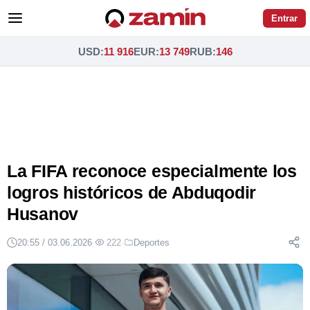
Entrar
USD
:
11 916
EUR
:
13 749
RUB
:
146
La FIFA reconoce especialmente los
logros históricos de Abduqodir
Husanov
20:55 / 03.06.2026
·
222
·
Deportes