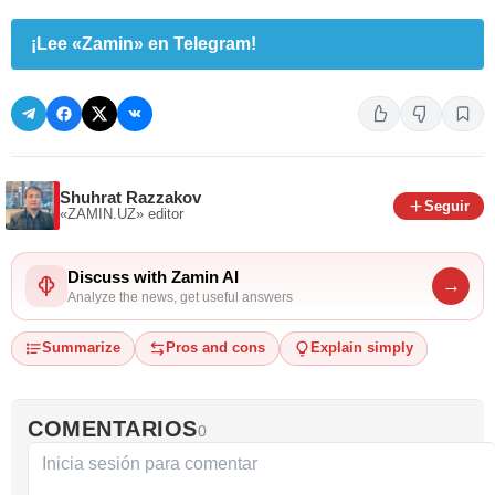
¡Lee «Zamin» en Telegram!
Shuhrat Razzakov
Seguir
«ZAMIN.UZ»
editor
Discuss with Zamin AI
→
Analyze the news, get useful answers
Summarize
Pros and cons
Explain simply
COMENTARIOS
0