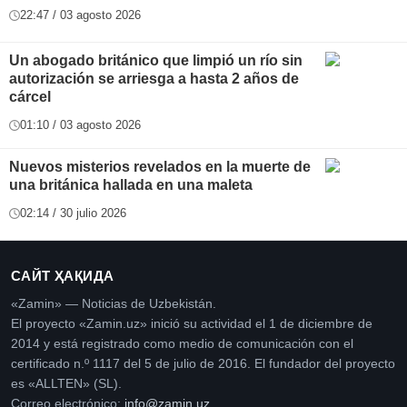
22:47 / 03 agosto 2026
Un abogado británico que limpió un río sin
autorización se arriesga a hasta 2 años de
cárcel
01:10 / 03 agosto 2026
Nuevos misterios revelados en la muerte de
una británica hallada en una maleta
02:14 / 30 julio 2026
САЙТ ҲАҚИДА
«Zamin» — Noticias de Uzbekistán.
El proyecto «Zamin.uz» inició su actividad el 1 de diciembre de
2014 y está registrado como medio de comunicación con el
certificado n.º 1117 del 5 de julio de 2016. El fundador del proyecto
es «ALLTEN» (SL).
Correo electrónico:
info@zamin.uz
.