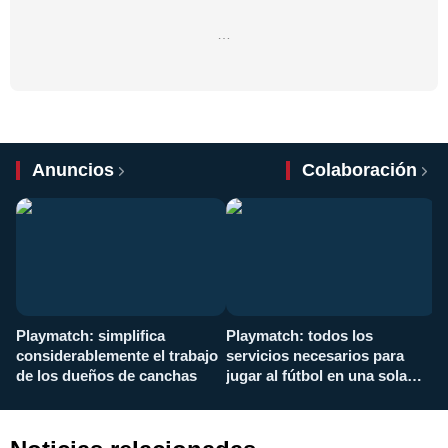
…
Anuncios
Colaboración
Playmatch: simplifica
Playmatch: todos los
¿
considerablemente el trabajo
servicios necesarios para
d
de los dueños de canchas
jugar al fútbol en una sola
c
aplicación
i