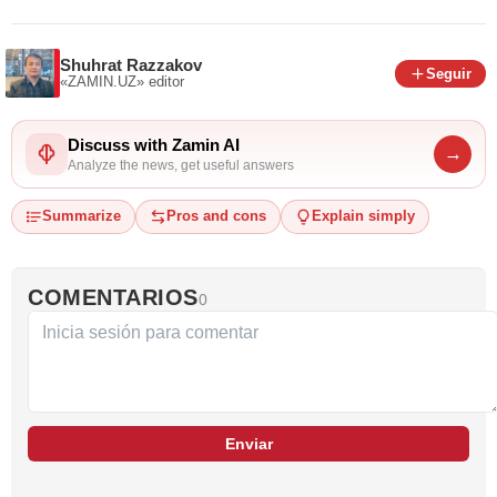
Shuhrat Razzakov
Seguir
«ZAMIN.UZ»
editor
Discuss with Zamin AI
→
Analyze the news, get useful answers
Summarize
Pros and cons
Explain simply
COMENTARIOS
0
Enviar