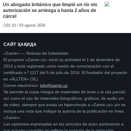
Un abogado británico que limpió un río sin
autorización se arriesga a hasta 2 años de
cárcel
01:10 / 03 agosto 2026
САЙТ ҲАҚИДА
«Zamin» — Noticias de Uzbekistán.
El proyecto «Zamin.uz» inició su actividad el 1 de diciembre de
2014 y está registrado como medio de comunicación con el
certificado n.º 1117 del 5 de julio de 2016. El fundador del proyecto
es «ALLTEN» (SL).
Correo electrónico:
info@zamin.uz
.
Se permite la copia íntegra de materiales de texto o la cita parcial,
así como el uso de materiales fotográficos, gráficos, de audio y/o
de vídeo, siempre que exista un hipervínculo a «Zamin.uz» y/o se
incluya una nota que indique la autoría de la publicación en línea
«Zamin».
Las opiniones expresadas en los artículos de autor pertenecen a
sus autores y pueden no reflejar la posición de la redacción.