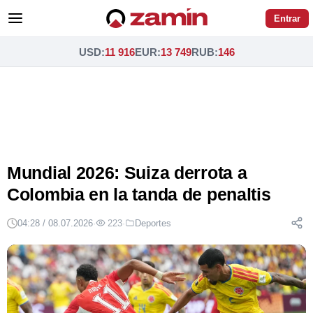
Entrar
USD
:
11 916
EUR
:
13 749
RUB
:
146
Mundial 2026: Suiza derrota a
Colombia en la tanda de penaltis
04:28 / 08.07.2026
·
223
·
Deportes