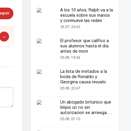
A los 10 años, Ralph va a la
eguir
escuela sobre sus manos
y conmueve las redes
25.07, 23:43
→
El profesor que calificó a
sus alumnos hasta el día
antes de morir
03.08, 19:34
La lista de invitados a la
boda de Ronaldo y
Georgina causa revuelo
03.08, 22:47
Un abogado británico que
limpió un río sin
autorización se arriesga a
hasta 2 años de cárcel
03.08, 01:10