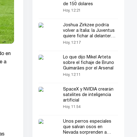
de 150 dólares
Hoy, 12:21
Joshua Zirkzee podría
volver a Italia: la Juventus
quiere fichar al delantero
como cedido
Hoy, 12:17
do en
Lo que dijo Mikel Arteta
se a
sobre el fichaje de Bruno
Guimarães por el Arsenal
Hoy, 12:11
SpaceX y NVIDIA crearán
satélites de inteligencia
artificial
Hoy, 11:54
Unos perros especiales
que salvan osos en
Nevada sorprenden a
nas