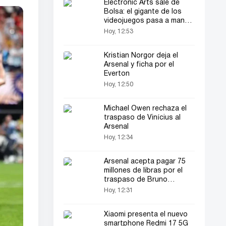
Electronic Arts sale de
Bolsa: el gigante de los
videojuegos pasa a manos
privadas
Hoy, 12:53
Kristian Norgor deja el
Arsenal y ficha por el
Everton
Hoy, 12:50
Michael Owen rechaza el
traspaso de Vinícius al
Arsenal
Hoy, 12:34
Arsenal acepta pagar 75
millones de libras por el
traspaso de Bruno
Guimarães
Hoy, 12:31
Xiaomi presenta el nuevo
smartphone Redmi 17 5G