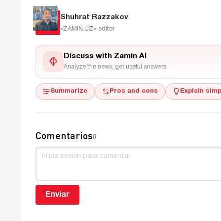
Shuhrat Razzakov
«ZAMIN.UZ»
editor
Discuss with Zamin AI
Analyze the news, get useful answers
Summarize
Pros and cons
Explain simp
Comentarios
0
Enviar