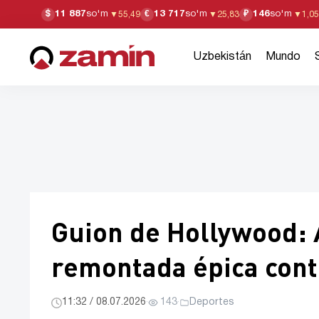
11 887
so'm
13 717
so'm
146
so'm
$
€
₽
▼
55,49
▼
25,83
▼
1,05
Uzbekistán
Mundo
Guion de Hollywood: 
remontada épica cont
11:32 / 08.07.2026
·
143
·
Deportes