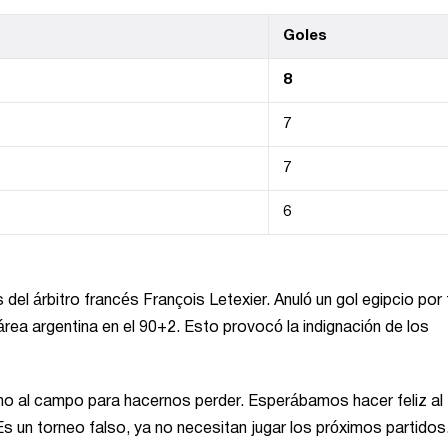
Goles
8
7
7
6
el árbitro francés François Letexier. Anuló un gol egipcio por 
área argentina en el 90+2. Esto provocó la indignación de los
ino al campo para hacernos perder. Esperábamos hacer feliz al
 Es un torneo falso, ya no necesitan jugar los próximos partidos.