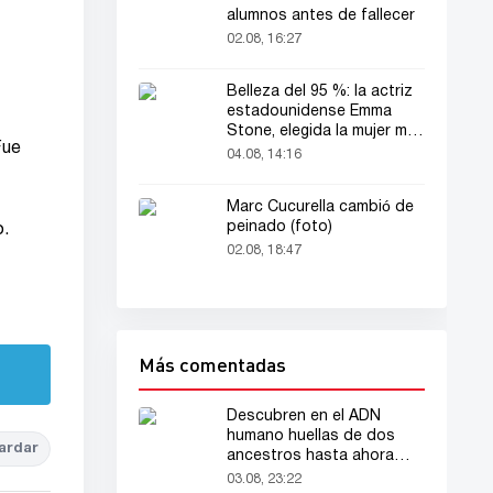
alumnos antes de fallecer
02.08, 16:27
Belleza del 95 %: la actriz
estadounidense Emma
Stone, elegida la mujer más
Fue
bella del mundo
04.08, 14:16
Marc Cucurella cambió de
peinado (foto)
o.
02.08, 18:47
Más comentadas
Descubren en el ADN
humano huellas de dos
ardar
ancestros hasta ahora
desconocidos
03.08, 23:22