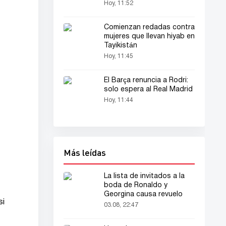
todos
Hoy, 11:52
Comienzan redadas contra
mujeres que llevan hiyab en
Tayikistán
Hoy, 11:45
El Barça renuncia a Rodri:
solo espera al Real Madrid
Hoy, 11:44
Más leídas
La lista de invitados a la
boda de Ronaldo y
Georgina causa revuelo
si
03.08, 22:47