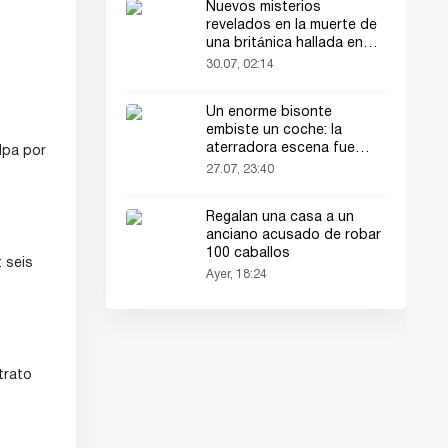
Nuevos misterios
revelados en la muerte de
una británica hallada en
una maleta
30.07, 02:14
Un enorme bisonte
embiste un coche: la
aterradora escena fue
lpa por
grabada en video
27.07, 23:40
Regalan una casa a un
anciano acusado de robar
100 caballos
 seis
Ayer, 18:24
trato