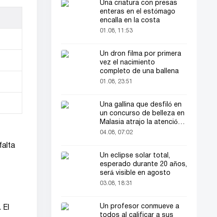
Una criatura con presas
enteras en el estómago
encalla en la costa
01.08, 11:53
Un dron filma por primera
vez el nacimiento
completo de una ballena
01.08, 23:51
Una gallina que desfiló en
un concurso de belleza en
Malasia atrajo la atención
del público
04.08, 07:02
falta
Un eclipse solar total,
esperado durante 20 años,
será visible en agosto
03.08, 18:31
Un profesor conmueve a
 El
todos al calificar a sus