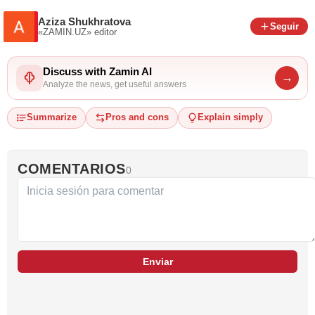
Aziza Shukhratova
Seguir
«ZAMIN.UZ»
editor
Discuss with Zamin AI
→
Analyze the news, get useful answers
Summarize
Pros and cons
Explain simply
COMENTARIOS
0
Enviar