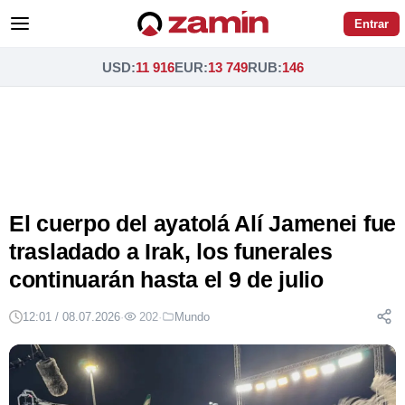
Entrar
USD
:
11 916
EUR
:
13 749
RUB
:
146
El cuerpo del ayatolá Alí Jamenei fue
trasladado a Irak, los funerales
continuarán hasta el 9 de julio
12:01 / 08.07.2026
·
202
·
Mundo