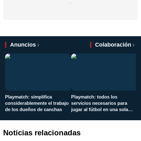
…
Anuncios
Colaboración
Playmatch: simplifica
Playmatch: todos los
¿
considerablemente el trabajo
servicios necesarios para
d
de los dueños de canchas
jugar al fútbol en una sola
c
aplicación
i
Noticias relacionadas