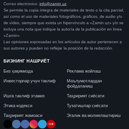
Correo electrónico:
info@zamin.uz
.
Se permite la copia íntegra de materiales de texto o la cita parcial,
así como el uso de materiales fotográficos, gráficos, de audio y/o
de vídeo, siempre que exista un hipervínculo a «Zamin.uz» y/o se
incluya una nota que indique la autoría de la publicación en línea
«Zamin».
Las opiniones expresadas en los artículos de autor pertenecen a
sus autores y pueden no reflejar la posición de la redacción.
БИЗНИНГ НАШРИЁТ
Биз ҳақимизда
Реклама жойлаш
Инвесторлар учун таклиф
Маълумотлардан
фойдаланиш
Ишга таклиф этамиз
Таҳририят сиёсати
Этика кодекси
Тузатишлар сиёсати
Таҳририят жамоаси
Эгалик ва молиялаштириш
+18