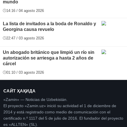
mundo
14:16 / 04 agosto 2026
La lista de invitados a la boda de Ronaldo y
Georgina causa revuelo
22:47 / 03 agosto 2026
Un abogado británico que limpió un río sin
autorización se arriesga a hasta 2 años de
cárcel
01:10 / 03 agosto 2026
САЙТ ҲАҚИДА
«Zamin» — Noticias de Uzbekistán.
El proyecto «Zamin.uz» inició su actividad el 1 de diciembre de
2014 y está registrado como medio de comunicación con el
certificado n.º 1117 del 5 de julio de 2016. El fundador del proyecto
es «ALLTEN» (SL).