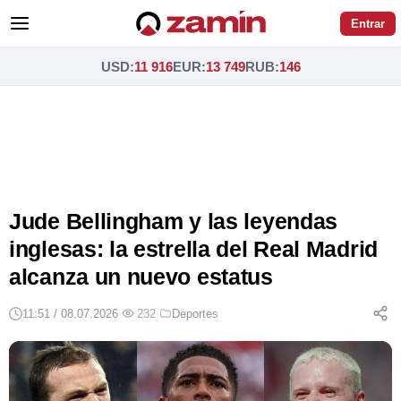
Entrar
USD
:
11 916
EUR
:
13 749
RUB
:
146
Jude Bellingham y las leyendas
inglesas: la estrella del Real Madrid
alcanza un nuevo estatus
11:51 / 08.07.2026
·
232
·
Deportes