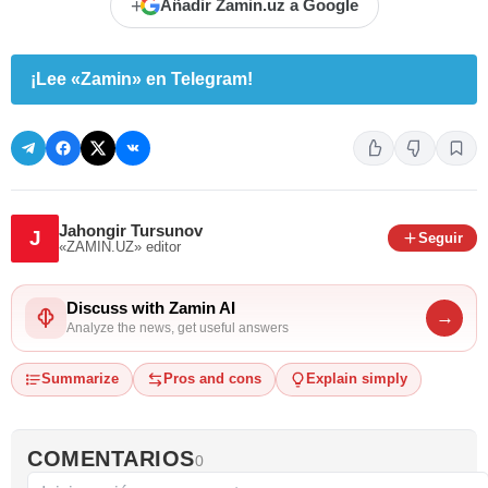
+
Añadir Zamin.uz a Google
¡Lee «Zamin» en Telegram!
Jahongir Tursunov
J
Seguir
«ZAMIN.UZ»
editor
Discuss with Zamin AI
→
Analyze the news, get useful answers
Summarize
Pros and cons
Explain simply
COMENTARIOS
0