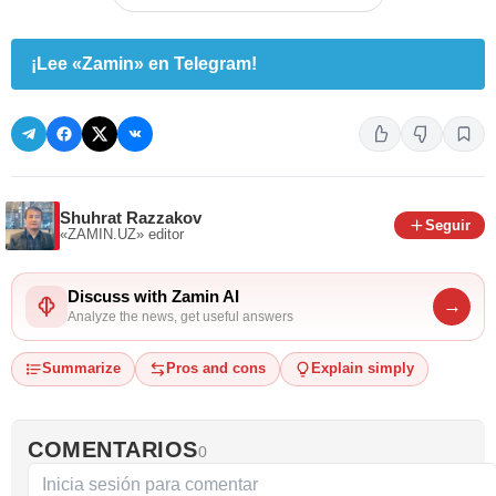
¡Lee «Zamin» en Telegram!
Shuhrat Razzakov
Seguir
«ZAMIN.UZ»
editor
Discuss with Zamin AI
→
Analyze the news, get useful answers
Summarize
Pros and cons
Explain simply
COMENTARIOS
0