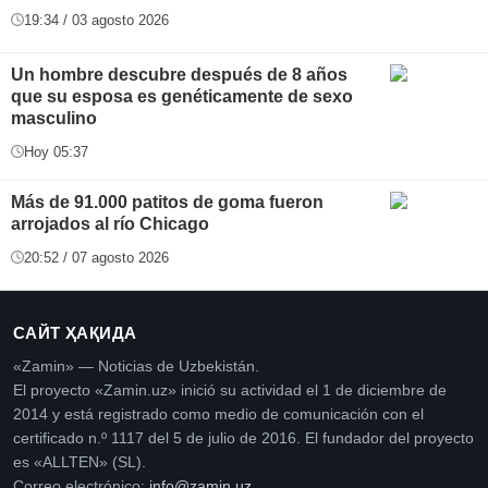
19:34 / 03 agosto 2026
Un hombre descubre después de 8 años
que su esposa es genéticamente de sexo
masculino
Hoy 05:37
Más de 91.000 patitos de goma fueron
arrojados al río Chicago
20:52 / 07 agosto 2026
САЙТ ҲАҚИДА
«Zamin» — Noticias de Uzbekistán.
El proyecto «Zamin.uz» inició su actividad el 1 de diciembre de
2014 y está registrado como medio de comunicación con el
certificado n.º 1117 del 5 de julio de 2016. El fundador del proyecto
es «ALLTEN» (SL).
Correo electrónico:
info@zamin.uz
.