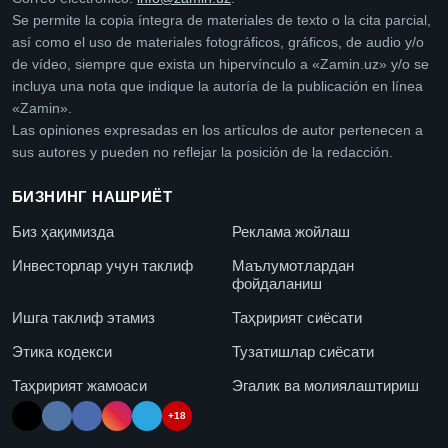
Se permite la copia íntegra de materiales de texto o la cita parcial,
así como el uso de materiales fotográficos, gráficos, de audio y/o
de vídeo, siempre que exista un hipervínculo a «Zamin.uz» y/o se
incluya una nota que indique la autoría de la publicación en línea
«Zamin».
Las opiniones expresadas en los artículos de autor pertenecen a
sus autores y pueden no reflejar la posición de la redacción.
БИЗНИНГ НАШРИЁТ
Биз ҳақимизда
Реклама жойлаш
Инвесторлар учун таклиф
Маълумотлардан
фойдаланиш
Ишга таклиф этамиз
Таҳририят сиёсати
Этика кодекси
Тузатишлар сиёсати
Таҳририят жамоаси
Эгалик ва молиялаштириш
+18