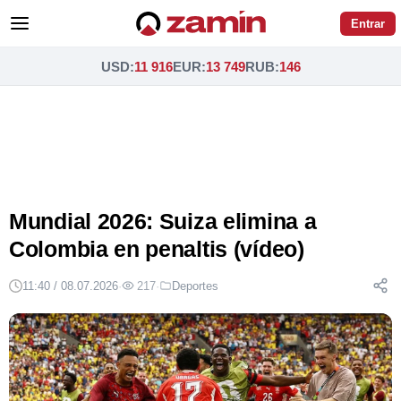
Entrar
USD
:
11 916
EUR
:
13 749
RUB
:
146
Mundial 2026: Suiza elimina a
Colombia en penaltis (vídeo)
11:40 / 08.07.2026
·
217
·
Deportes