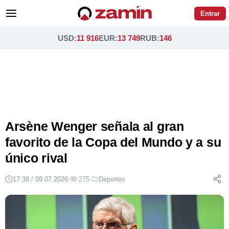
Entrar
USD
:
11 916
EUR
:
13 749
RUB
:
146
Arsène Wenger señala al gran
favorito de la Copa del Mundo y a su
único rival
17:38 / 09.07.2026
·
275
·
Deportes