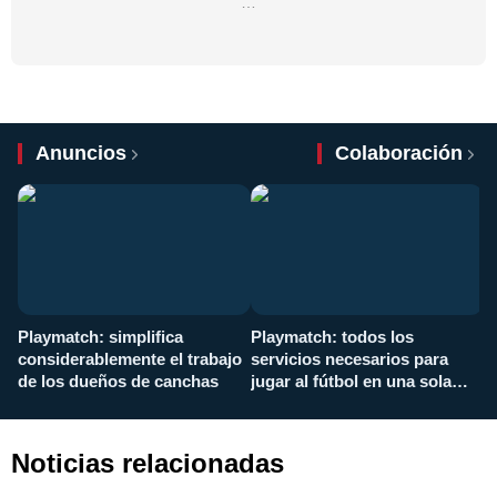
…
Anuncios
Colaboración
Playmatch: simplifica
Playmatch: todos los
¿
considerablemente el trabajo
servicios necesarios para
d
de los dueños de canchas
jugar al fútbol en una sola
c
aplicación
i
Noticias relacionadas