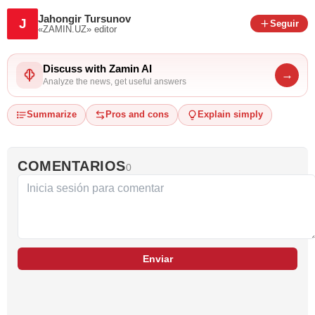
Jahongir Tursunov
J
Seguir
«ZAMIN.UZ»
editor
Discuss with Zamin AI
→
Analyze the news, get useful answers
Summarize
Pros and cons
Explain simply
COMENTARIOS
0
Enviar