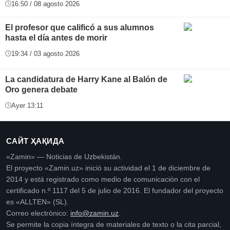
16:50 / 08 agosto 2026
El profesor que calificó a sus alumnos
hasta el día antes de morir
19:34 / 03 agosto 2026
La candidatura de Harry Kane al Balón de
Oro genera debate
Ayer 13:11
САЙТ ҲАҚИДА
«Zamin» — Noticias de Uzbekistán.
El proyecto «Zamin.uz» inició su actividad el 1 de diciembre de
2014 y está registrado como medio de comunicación con el
certificado n.º 1117 del 5 de julio de 2016. El fundador del proyecto
es «ALLTEN» (SL).
Correo electrónico:
info@zamin.uz
.
Se permite la copia íntegra de materiales de texto o la cita parcial,