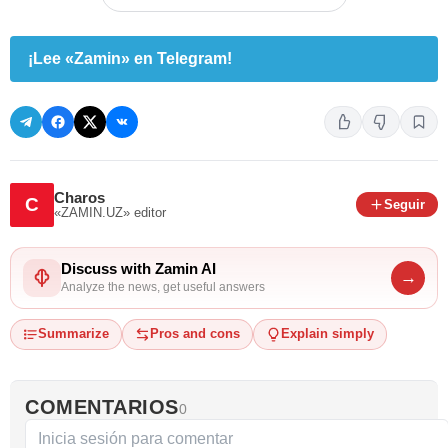
¡Lee «Zamin» en Telegram!
Charos
C
Seguir
«ZAMIN.UZ»
editor
Discuss with Zamin AI
→
Analyze the news, get useful answers
Summarize
Pros and cons
Explain simply
COMENTARIOS
0