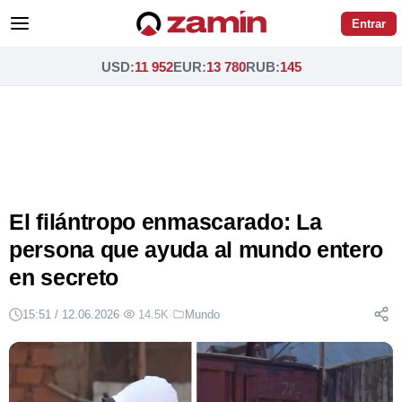
Entrar
USD
:
11 952
EUR
:
13 780
RUB
:
145
El filántropo enmascarado: La
persona que ayuda al mundo entero
en secreto
15:51 / 12.06.2026
·
14.5K
·
Mundo