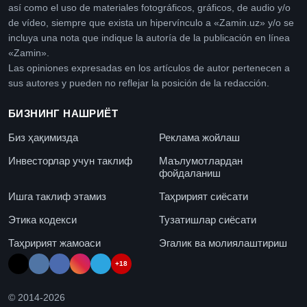
así como el uso de materiales fotográficos, gráficos, de audio y/o
de vídeo, siempre que exista un hipervínculo a «Zamin.uz» y/o se
incluya una nota que indique la autoría de la publicación en línea
«Zamin».
Las opiniones expresadas en los artículos de autor pertenecen a
sus autores y pueden no reflejar la posición de la redacción.
БИЗНИНГ НАШРИЁТ
Биз ҳақимизда
Реклама жойлаш
Инвесторлар учун таклиф
Маълумотлардан
фойдаланиш
Ишга таклиф этамиз
Таҳририят сиёсати
Этика кодекси
Тузатишлар сиёсати
Таҳририят жамоаси
Эгалик ва молиялаштириш
+18
© 2014-
2026