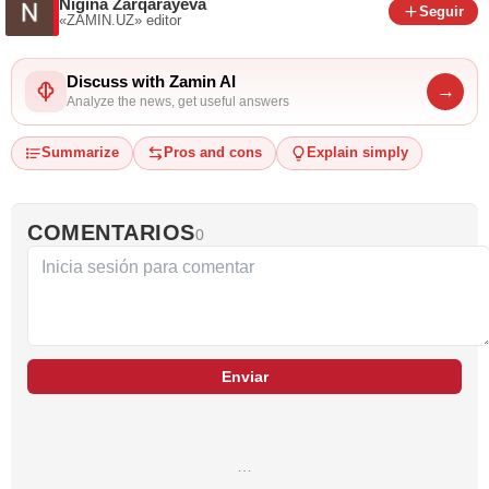
Nigina Zarqarayeva
Seguir
«ZAMIN.UZ»
editor
Discuss with Zamin AI
→
Analyze the news, get useful answers
Summarize
Pros and cons
Explain simply
COMENTARIOS
0
Enviar
…