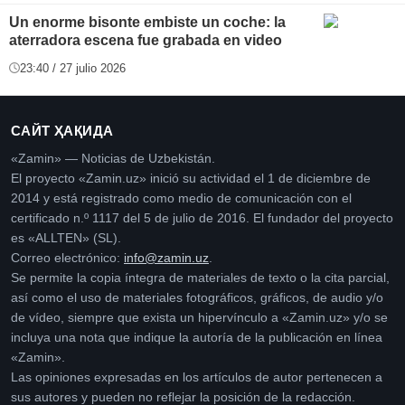
Un enorme bisonte embiste un coche: la
aterradora escena fue grabada en video
23:40 / 27 julio 2026
САЙТ ҲАҚИДА
«Zamin» — Noticias de Uzbekistán.
El proyecto «Zamin.uz» inició su actividad el 1 de diciembre de
2014 y está registrado como medio de comunicación con el
certificado n.º 1117 del 5 de julio de 2016. El fundador del proyecto
es «ALLTEN» (SL).
Correo electrónico:
info@zamin.uz
.
Se permite la copia íntegra de materiales de texto o la cita parcial,
así como el uso de materiales fotográficos, gráficos, de audio y/o
de vídeo, siempre que exista un hipervínculo a «Zamin.uz» y/o se
incluya una nota que indique la autoría de la publicación en línea
«Zamin».
Las opiniones expresadas en los artículos de autor pertenecen a
sus autores y pueden no reflejar la posición de la redacción.