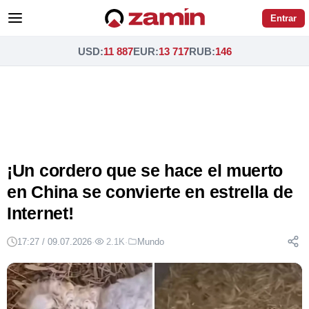
Entrar
USD
:
11 887
EUR
:
13 717
RUB
:
146
¡Un cordero que se hace el muerto
en China se convierte en estrella de
Internet!
17:27 / 09.07.2026
·
2.1K
·
Mundo