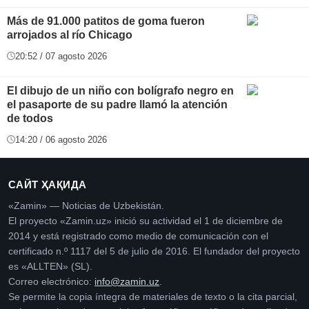
Más de 91.000 patitos de goma fueron
arrojados al río Chicago
20:52 / 07 agosto 2026
El dibujo de un niño con bolígrafo negro en
el pasaporte de su padre llamó la atención
de todos
14:20 / 06 agosto 2026
САЙТ ҲАҚИДА
«Zamin» — Noticias de Uzbekistán.
El proyecto «Zamin.uz» inició su actividad el 1 de diciembre de
2014 y está registrado como medio de comunicación con el
certificado n.º 1117 del 5 de julio de 2016. El fundador del proyecto
es «ALLTEN» (SL).
Correo electrónico:
info@zamin.uz
.
Se permite la copia íntegra de materiales de texto o la cita parcial,