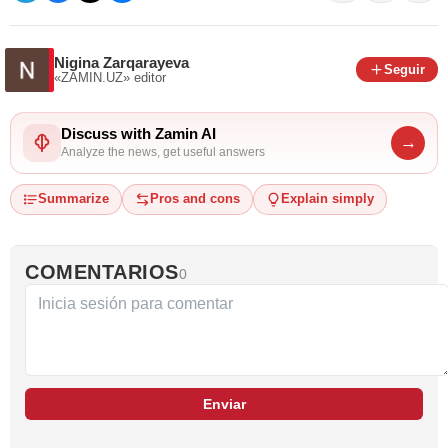
Nigina Zarqarayeva
Seguir
«ZAMIN.UZ»
editor
Discuss with Zamin AI
→
Analyze the news, get useful answers
Summarize
Pros and cons
Explain simply
COMENTARIOS
0
Enviar