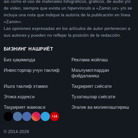
así como el uso de materiales fotográficos, gráficos, de audio y/o
de vídeo, siempre que exista un hipervínculo a «Zamin.uz» y/o se
incluya una nota que indique la autoría de la publicación en línea
«Zamin».
Las opiniones expresadas en los artículos de autor pertenecen a
sus autores y pueden no reflejar la posición de la redacción.
БИЗНИНГ НАШРИЁТ
Биз ҳақимизда
Реклама жойлаш
Инвесторлар учун таклиф
Маълумотлардан
фойдаланиш
Ишга таклиф этамиз
Таҳририят сиёсати
Этика кодекси
Тузатишлар сиёсати
Таҳририят жамоаси
Эгалик ва молиялаштириш
+18
© 2014-
2026