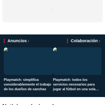
…
Anuncios
Colaboración
Playmatch: simplifica
Playmatch: todos los
¿
considerablemente el trabajo
servicios necesarios para
d
de los dueños de canchas
jugar al fútbol en una sola
c
aplicación
i