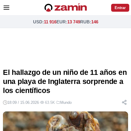
Entrar
USD
:
11 916
EUR
:
13 749
RUB
:
146
El hallazgo de un niño de 11 años en
una playa de Inglaterra sorprende a
los científicos
18:09 / 15.06.2026
·
63.5K
·
Mundo