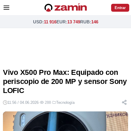
Entrar
USD
:
11 916
EUR
:
13 749
RUB
:
146
Vivo X500 Pro Max: Equipado con
periscopio de 200 MP y sensor Sony
LOFIC
11:56 / 04.06.2026
·
288
·
Tecnología