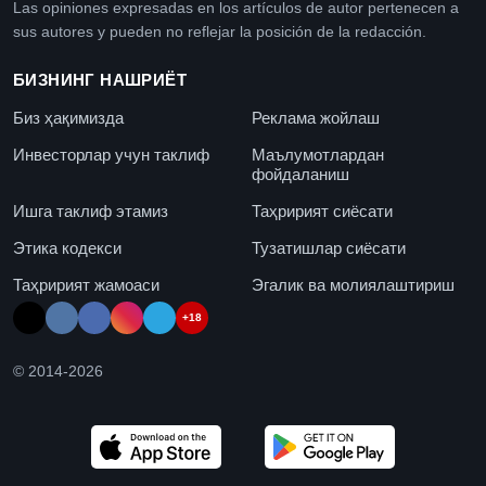
Las opiniones expresadas en los artículos de autor pertenecen a
sus autores y pueden no reflejar la posición de la redacción.
БИЗНИНГ НАШРИЁТ
Биз ҳақимизда
Реклама жойлаш
Инвесторлар учун таклиф
Маълумотлардан
фойдаланиш
Ишга таклиф этамиз
Таҳририят сиёсати
Этика кодекси
Тузатишлар сиёсати
Таҳририят жамоаси
Эгалик ва молиялаштириш
+18
© 2014-
2026