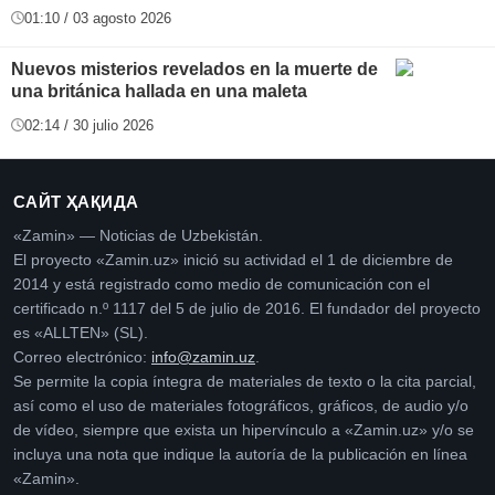
01:10 / 03 agosto 2026
Nuevos misterios revelados en la muerte de
una británica hallada en una maleta
02:14 / 30 julio 2026
САЙТ ҲАҚИДА
«Zamin» — Noticias de Uzbekistán.
El proyecto «Zamin.uz» inició su actividad el 1 de diciembre de
2014 y está registrado como medio de comunicación con el
certificado n.º 1117 del 5 de julio de 2016. El fundador del proyecto
es «ALLTEN» (SL).
Correo electrónico:
info@zamin.uz
.
Se permite la copia íntegra de materiales de texto o la cita parcial,
así como el uso de materiales fotográficos, gráficos, de audio y/o
de vídeo, siempre que exista un hipervínculo a «Zamin.uz» y/o se
incluya una nota que indique la autoría de la publicación en línea
«Zamin».