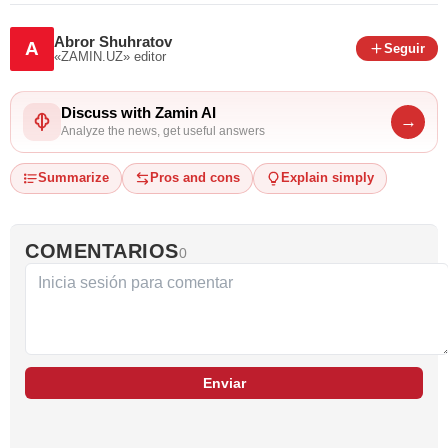
Abror Shuhratov
A
Seguir
«ZAMIN.UZ»
editor
Discuss with Zamin AI
→
Analyze the news, get useful answers
Summarize
Pros and cons
Explain simply
COMENTARIOS
0
Enviar