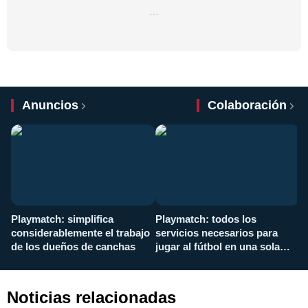
…
Anuncios
Colaboración
Playmatch: simplifica
Playmatch: todos los
¿
considerablemente el trabajo
servicios necesarios para
d
de los dueños de canchas
jugar al fútbol en una sola
c
aplicación
i
Noticias relacionadas