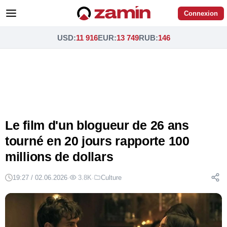
Connexion
USD
:
11 916
EUR
:
13 749
RUB
:
146
Le film d'un blogueur de 26 ans
tourné en 20 jours rapporte 100
millions de dollars
19:27 / 02.06.2026
·
3.8K
·
Culture