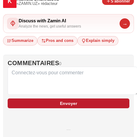
K
S'abonner
«ZAMIN.UZ»
rédacteur
Discuss with Zamin AI
→
Analyze the news, get useful answers
Summarize
Pros and cons
Explain simply
COMMENTAIRES
0
Envoyer
…