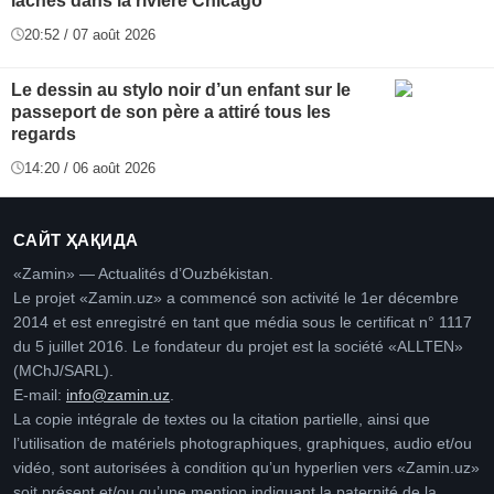
lâchés dans la rivière Chicago
20:52 / 07 août 2026
Le dessin au stylo noir d’un enfant sur le
passeport de son père a attiré tous les
regards
14:20 / 06 août 2026
САЙТ ҲАҚИДА
«Zamin» — Actualités d’Ouzbékistan.
Le projet «Zamin.uz» a commencé son activité le 1er décembre
2014 et est enregistré en tant que média sous le certificat n° 1117
du 5 juillet 2016. Le fondateur du projet est la société «ALLTEN»
(MChJ/SARL).
E-mail:
info@zamin.uz
.
La copie intégrale de textes ou la citation partielle, ainsi que
l’utilisation de matériels photographiques, graphiques, audio et/ou
vidéo, sont autorisées à condition qu’un hyperlien vers «Zamin.uz»
soit présent et/ou qu’une mention indiquant la paternité de la