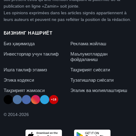
publication en ligne «Zamin» soit jointe.
Les opinions exprimées dans les articles signés appartiennent à
leurs auteurs et peuvent ne pas refléter la position de la rédaction.
БИЗНИНГ НАШРИЁТ
Биз ҳақимизда
Реклама жойлаш
Инвесторлар учун таклиф
Маълумотлардан
фойдаланиш
Ишга таклиф этамиз
Таҳририят сиёсати
Этика кодекси
Тузатишлар сиёсати
Таҳририят жамоаси
Эгалик ва молиялаштириш
+18
© 2014-
2026