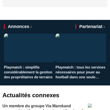
Annonces
Partenariat
Playmatch : simplifie
Playmatch : tous les services
C
considérablement la gestion
nécessaires pour jouer au
d
des propriétaires de terrains
football dans une seule
p
application
f
Actualités connexes
Un membre du groupe Via Marokand