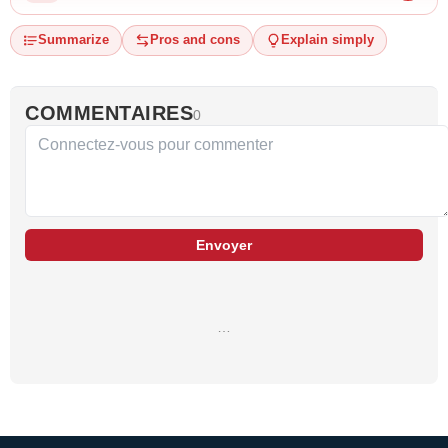
Summarize
Pros and cons
Explain simply
COMMENTAIRES
0
Envoyer
…