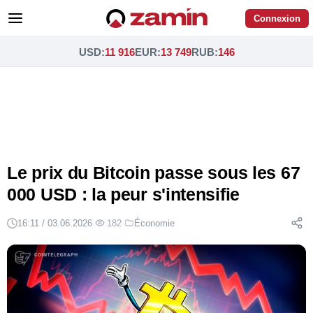
Connexion
USD
:
11 916
EUR
:
13 749
RUB
:
146
Le prix du Bitcoin passe sous les 67
000 USD : la peur s'intensifie
16:11 / 03.06.2026
·
182
·
Économie