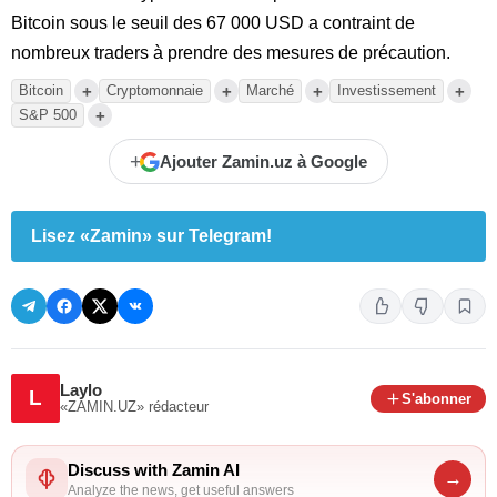
Bitcoin sous le seuil des 67 000 USD a contraint de
nombreux traders à prendre des mesures de précaution.
+
+
+
+
Bitcoin
Cryptomonnaie
Marché
Investissement
+
S&P 500
+
Ajouter Zamin.uz à Google
Lisez «Zamin» sur Telegram!
Laylo
L
S'abonner
«ZAMIN.UZ»
rédacteur
Discuss with Zamin AI
→
Analyze the news, get useful answers