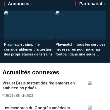
Annonces
Partenariat
Playmatch : simplifie
Playmatch : tous les services
C
considérablement la gestion
nécessaires pour jouer au
d
des propriétaires de terrains
football dans une seule
p
application
f
Actualités connexes
Visa et Brale testent des règlements en
stablecoins privés
20:16 / 05 juin 2026
Les membres du Congrès américain