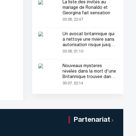
La liste des invités au
mariage de Ronaldo et
Georgina fait sensation
03.08, 22:47
Un avocat britannique qui
a nettoyé une rivière sans
autorisation risque jusqu'à
2 ans de prison
03.08, 01:10
Nouveaux mystères
révélés dans la mort d'une
Britannique trouvée dans
une valise
30.07, 02:14
Partenariat