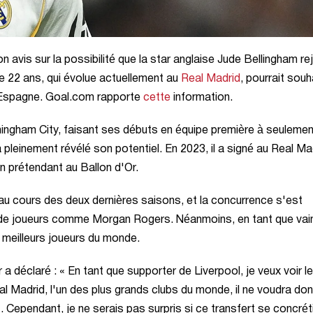
 avis sur la possibilité que la star anglaise Jude Bellingham re
 de 22 ans, qui évolue actuellement au
Real Madrid
, pourrait souh
 Espagne. Goal.com rapporte
cette
information.
mingham City, faisant ses débuts en équipe première à seulemen
 a pleinement révélé son potentiel. En 2023, il a signé au Real Ma
n prétendant au Ballon d'Or.
au cours des deux dernières saisons, et la concurrence s'est
e de joueurs comme Morgan Rogers. Néanmoins, en tant que vai
 meilleurs joueurs du monde.
déclaré : « En tant que supporter de Liverpool, je veux voir l
eal Madrid, l'un des plus grands clubs du monde, il ne voudra do
 Cependant, je ne serais pas surpris si ce transfert se concrét