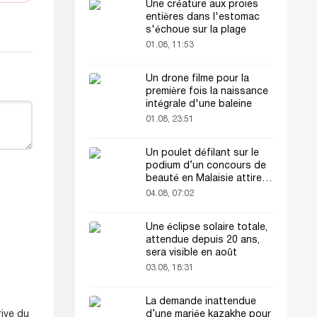
Une créature aux proies
entières dans l'estomac
s'échoue sur la plage
01.08, 11:53
Un drone filme pour la
première fois la naissance
intégrale d'une baleine
01.08, 23:51
Un poulet défilant sur le
podium d’un concours de
beauté en Malaisie attire
l’attention du public
04.08, 07:02
Une éclipse solaire totale,
attendue depuis 20 ans,
sera visible en août
03.08, 18:31
La demande inattendue
d’une mariée kazakhe pour
rive du