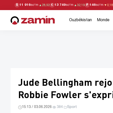
11 916
so'm
13 749
so'm
146
so'm
$
€
₽
▲
28,92
▲
32,19
▼
0,18
Ouzbékistan
Monde
Jude Bellingham rejoi
Robbie Fowler s'expri
15:13 / 03.06.2026
·
384
·
Sport