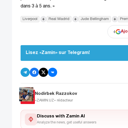
dans 3 à 5 ans. »
+
+
+
Liverpool
Real Madrid
Jude Bellingham
Prem
+
Ajo
Lisez «Zamin» sur Telegram!
Nodirbek Razzokov
«ZAMIN.UZ»
rédacteur
Discuss with Zamin AI
Analyze the news, get useful answers