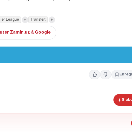
+
+
ier League
Transfert
uter Zamin.uz à Google
Enregi
S'ab