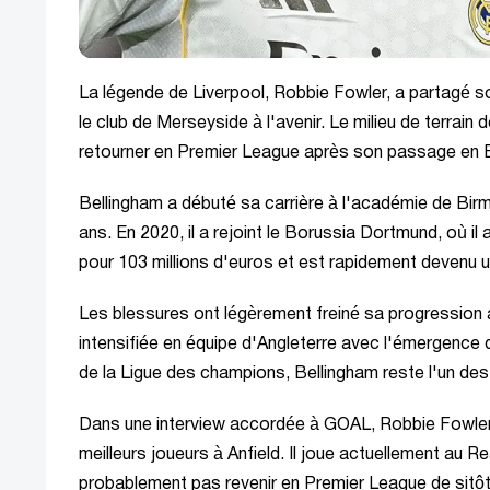
La légende de Liverpool, Robbie Fowler, a partagé son
le club de Merseyside à l'avenir. Le milieu de terrain
retourner en Premier League après son passage en
Bellingham a débuté sa carrière à l'académie de Bir
ans. En 2020, il a rejoint le Borussia Dortmund, où il
pour 103 millions d'euros et est rapidement devenu u
Les blessures ont légèrement freiné sa progression 
intensifiée en équipe d'Angleterre avec l'émergenc
de la Ligue des champions, Bellingham reste l'un des
Dans une interview accordée à GOAL, Robbie Fowler a 
meilleurs joueurs à Anfield. Il joue actuellement au R
probablement pas revenir en Premier League de sitôt.