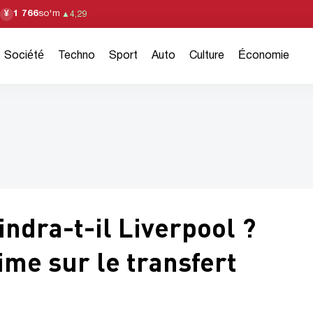
1 766
so'm
¥
▲
4,29
Société
Techno
Sport
Auto
Culture
Économie
ndra-t-il Liverpool ?
me sur le transfert