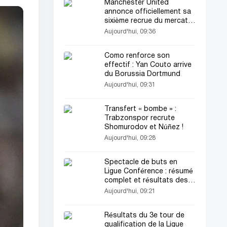
Manchester United
annonce officiellement sa
sixième recrue du mercato
estival
Aujourd'hui, 09:36
Como renforce son
effectif : Yan Couto arrive
du Borussia Dortmund
Aujourd'hui, 09:31
Transfert « bombe » :
Trabzonspor recrute
Shomurodov et Núñez !
Aujourd'hui, 09:28
Spectacle de buts en
Ligue Conférence : résumé
complet et résultats des
premiers matchs
Aujourd'hui, 09:21
Résultats du 3e tour de
qualification de la Ligue