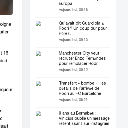
Europa
Aujourd'hui, 09:18
Qu’avait dit Guardiola à
joigne
Rodri ? Un coup dur pour
aiter
Pérez…
Aujourd'hui, 09:13
t 16
Manchester City veut
recruter Enzo Fernández
drid
pour remplacer Rodri
Aujourd'hui, 09:12
Transfert « bombe » : les
détails de l’arrivée de
nqueur
Rodri au FC Barcelone
Aujourd'hui, 08:55
es
8 ans au Bernabéu :
Vinícius publie un message
nc
retentissant sur Instagram
isait