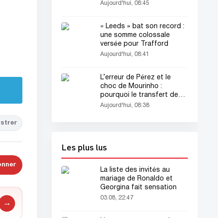
Aujourd'hui, 08:45
« Leeds » bat son record :
une somme colossale
versée pour Trafford
Aujourd'hui, 08:41
L’erreur de Pérez et le
choc de Mourinho :
pourquoi le transfert de
Rodri au « Real » a échoué
Aujourd'hui, 08:38
?
strer
Les plus lus
onner
La liste des invités au
mariage de Ronaldo et
Georgina fait sensation
03.08, 22:47
→