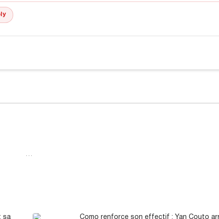
ly
…
t sa
Como renforce son effectif : Yan Couto ar