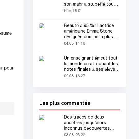
son mahr a stupéfié tout
le monde
Hier, 18:01
Beauté à 95 % : l’actrice
américaine Emma Stone
résumé
désignée comme la plus
belle femme du monde !
04.08, 14:16
Un enseignant émeut tout
le monde en attribuant les
ur pour
notes finales à ses élèves
avant sa mort
02.08, 16:27
Les plus commentés
Des traces de deux
ancêtres jusqu’alors
inconnus découvertes
dans l’ADN humain
03.08, 23:22