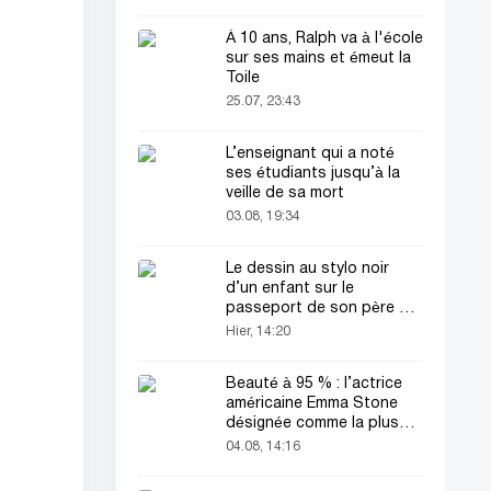
À 10 ans, Ralph va à l'école
sur ses mains et émeut la
Toile
25.07, 23:43
L’enseignant qui a noté
ses étudiants jusqu’à la
veille de sa mort
03.08, 19:34
Le dessin au stylo noir
d’un enfant sur le
passeport de son père a
attiré tous les regards
Hier, 14:20
Beauté à 95 % : l’actrice
américaine Emma Stone
désignée comme la plus
belle femme du monde !
04.08, 14:16