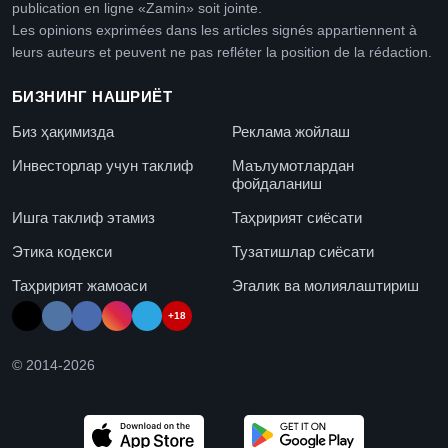
publication en ligne «Zamin» soit jointe.
Les opinions exprimées dans les articles signés appartiennent à
leurs auteurs et peuvent ne pas refléter la position de la rédaction.
БИЗНИНГ НАШРИЁТ
Биз ҳақимизда
Реклама жойлаш
Инвесторлар учун таклиф
Маълумотлардан
фойдаланиш
Ишга таклиф этамиз
Таҳририят сиёсати
Этика кодекси
Тузатишлар сиёсати
Таҳририят жамоаси
Эгалик ва молиялаштириш
+18
© 2014-
2026