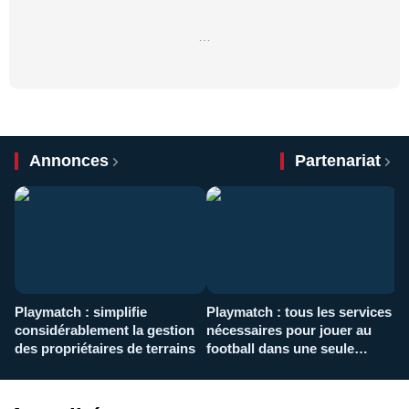
…
Annonces
Partenariat
Playmatch : simplifie
Playmatch : tous les services
C
considérablement la gestion
nécessaires pour jouer au
d
des propriétaires de terrains
football dans une seule
p
application
f