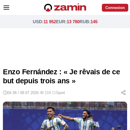
Connexion
USD
:
11 952
EUR
:
13 780
RUB
:
145
Enzo Fernández : « Je rêvais de ce
but depuis trois ans »
04:38 / 08.07.2026
·
218
·
Sport