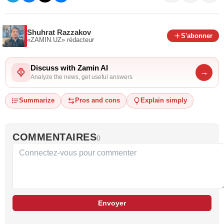
Shuhrat Razzakov
S'abonner
«ZAMIN.UZ»
rédacteur
Discuss with Zamin AI
→
Analyze the news, get useful answers
Summarize
Pros and cons
Explain simply
COMMENTAIRES
0
Envoyer