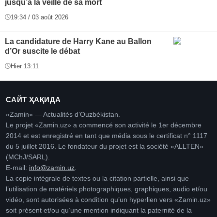
jusqu’à la veille de sa mort
19:34 / 03 août 2026
La candidature de Harry Kane au Ballon
d’Or suscite le débat
Hier 13:11
САЙТ ҲАҚИДА
«Zamin» — Actualités d’Ouzbékistan.
Le projet «Zamin.uz» a commencé son activité le 1er décembre
2014 et est enregistré en tant que média sous le certificat n° 1117
du 5 juillet 2016. Le fondateur du projet est la société «ALLTEN»
(MChJ/SARL).
E-mail:
info@zamin.uz
.
La copie intégrale de textes ou la citation partielle, ainsi que
l’utilisation de matériels photographiques, graphiques, audio et/ou
vidéo, sont autorisées à condition qu’un hyperlien vers «Zamin.uz»
soit présent et/ou qu’une mention indiquant la paternité de la