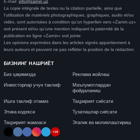
E-mail:
info@zamin.uz
.
La copie intégrale de textes ou la citation partielle, ainsi que
l’utilisation de matériels photographiques, graphiques, audio et/ou
vidéo, sont autorisées à condition qu’un hyperlien vers «Zamin.uz»
soit présent et/ou qu’une mention indiquant la paternité de la
publication en ligne «Zamin» soit jointe.
Les opinions exprimées dans les articles signés appartiennent à
leurs auteurs et peuvent ne pas refléter la position de la rédaction.
БИЗНИНГ НАШРИЁТ
Биз ҳақимизда
Реклама жойлаш
Инвесторлар учун таклиф
Маълумотлардан
фойдаланиш
Ишга таклиф этамиз
Таҳририят сиёсати
Этика кодекси
Тузатишлар сиёсати
Таҳририят жамоаси
Эгалик ва молиялаштириш
+18