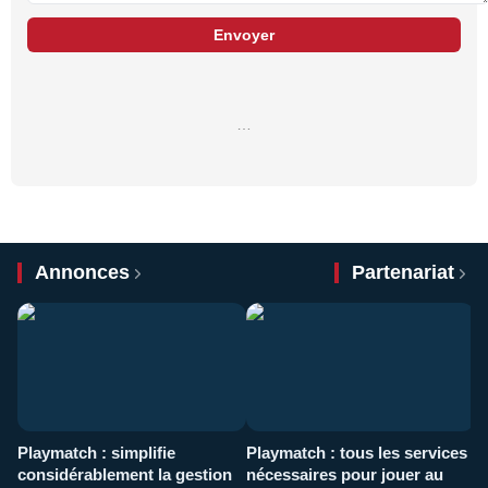
Envoyer
…
Annonces
Partenariat
Playmatch : simplifie
Playmatch : tous les services
C
considérablement la gestion
nécessaires pour jouer au
d