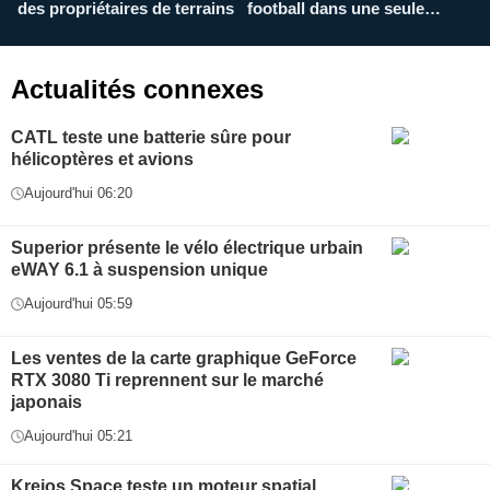
des propriétaires de terrains
football dans une seule
p
application
f
Actualités connexes
CATL teste une batterie sûre pour
hélicoptères et avions
Aujourd'hui 06:20
Superior présente le vélo électrique urbain
eWAY 6.1 à suspension unique
Aujourd'hui 05:59
Les ventes de la carte graphique GeForce
RTX 3080 Ti reprennent sur le marché
japonais
Aujourd'hui 05:21
Kreios Space teste un moteur spatial