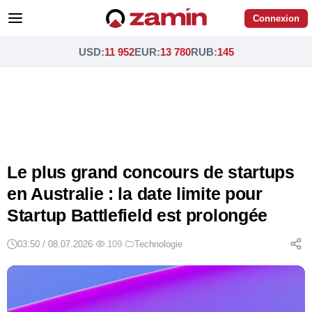
Connexion
USD
:
11 952
EUR
:
13 780
RUB
:
145
Le plus grand concours de startups
en Australie : la date limite pour
Startup Battlefield est prolongée
03:50 / 08.07.2026
·
109
·
Technologie