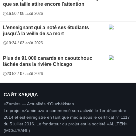
que sa taille attire encore l’attention
16:50 / 08 août 2026
L’enseignant qui a noté ses étudiants
jusqu’à la veille de sa mort
19:34 / 03 août 2026
Plus de 91 000 canards en caoutchouc
lâchés dans la rivière Chicago
20:52 / 07 août 2026
САЙТ ҲАҚИДА
«Zamin» — Actualités d’Ouzbékistan.
Le projet «Zamin.uz» a commencé son activité le 1er décembre
2014 et est enregistré en tant que média sous le certificat n° 1117
du 5 juillet 2016. Le fondateur du projet est la société «ALLTEN»
(MChJ/SARL).