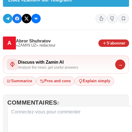
Abror Shuhratov
A
S'abonner
«ZAMIN.UZ»
rédacteur
Discuss with Zamin AI
→
Analyze the news, get useful answers
Summarize
Pros and cons
Explain simply
COMMENTAIRES
0