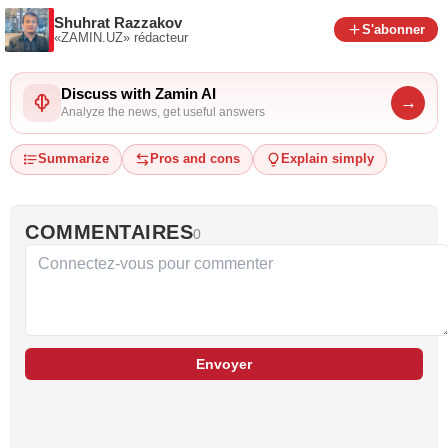
Shuhrat Razzakov
S'abonner
«ZAMIN.UZ»
rédacteur
Discuss with Zamin AI
→
Analyze the news, get useful answers
Summarize
Pros and cons
Explain simply
COMMENTAIRES
0
Envoyer
…