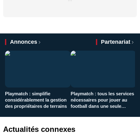
Annonces
Partenariat
Playmatch : simplifie
Playmatch : tous les services
C
considérablement la gestion
nécessaires pour jouer au
d
des propriétaires de terrains
football dans une seule
p
application
f
Actualités connexes