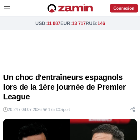
Connexion
USD
:
11 887
EUR
:
13 717
RUB
:
146
Un choc d'entraîneurs espagnols
lors de la 1ère journée de Premier
League
20:24 / 08.07.2026
·
175
·
Sport