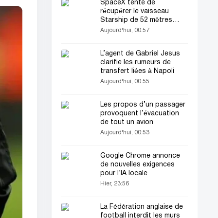
SpaceX tente de
récupérer le vaisseau
Starship de 52 mètres
dans l’océan Indien
Aujourd'hui, 00:57
L’agent de Gabriel Jesus
clarifie les rumeurs de
transfert liées à Napoli
Aujourd'hui, 00:55
Les propos d’un passager
provoquent l’évacuation
de tout un avion
Aujourd'hui, 00:53
Google Chrome annonce
de nouvelles exigences
pour l’IA locale
Hier, 23:56
La Fédération anglaise de
football interdit les murs