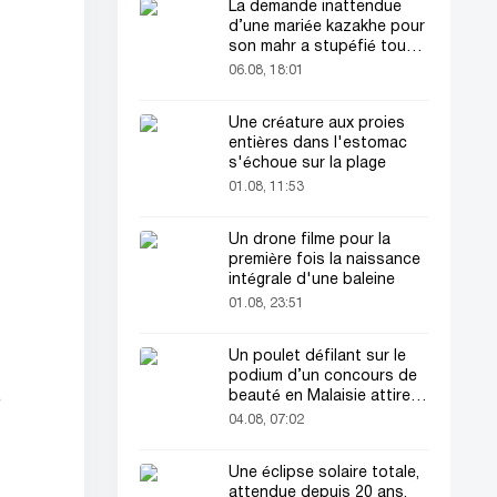
La demande inattendue
d’une mariée kazakhe pour
son mahr a stupéfié tout
le monde
06.08, 18:01
Une créature aux proies
entières dans l'estomac
s'échoue sur la plage
01.08, 11:53
Un drone filme pour la
première fois la naissance
intégrale d'une baleine
01.08, 23:51
Un poulet défilant sur le
podium d’un concours de
beauté en Malaisie attire
e
l’attention du public
04.08, 07:02
Une éclipse solaire totale,
attendue depuis 20 ans,