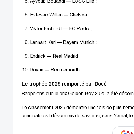
Ayyoub Bouaddi — LOSC Lille ;
Estêvão Willian — Chelsea ;
Viktor Froholdt — FC Porto ;
Lennart Karl — Bayern Munich ;
Endrick — Real Madrid ;
Rayan — Bournemouth.
Le trophée 2025 remporté par Doué
Rappelons que le prix Golden Boy 2025 a été décern
Le classement 2026 démontre une fois de plus l'émer
principale est désormais de savoir si, sans Yamal, l
+
Ajo