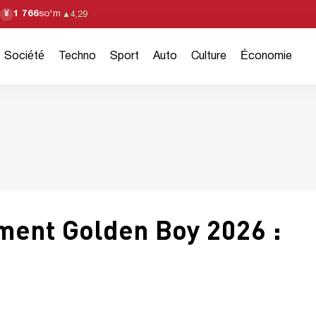
1 766
so'm
¥
▲
4,29
Société
Techno
Sport
Auto
Culture
Économie
ement Golden Boy 2026 :