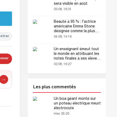
sera visible en août
03.08, 18:31
Beauté à 95 % : l’actrice
américaine Emma Stone
désignée comme la plus
belle femme du monde !
strer
04.08, 14:16
Un enseignant émeut tout
le monde en attribuant les
notes finales à ses élèves
onner
avant sa mort
02.08, 16:27
→
Les plus commentés
Un boa géant monté sur
un poteau électrique meurt
électrocuté
Hier, 05:20