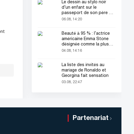
Le dessin au stylo noir
d’un enfant sur le
passeport de son père a
attiré tous les regards
06.08, 14:20
ent
Beauté à 95 % : l’actrice
américaine Emma Stone
désignée comme la plus
belle femme du monde !
04.08, 14:16
La liste des invités au
mariage de Ronaldo et
Georgina fait sensation
03.08, 22:47
Partenariat