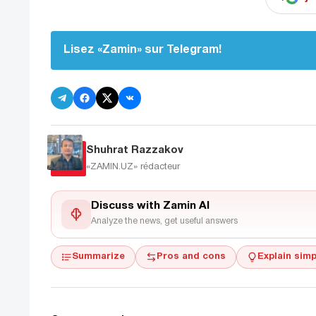
Lisez «Zamin» sur Telegram!
Shuhrat Razzakov
«ZAMIN.UZ»
rédacteur
Discuss with Zamin AI
Analyze the news, get useful answers
Summarize
Pros and cons
Explain simp