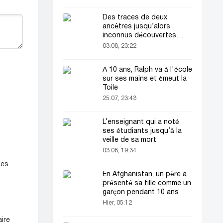
Des traces de deux
ancêtres jusqu’alors
inconnus découvertes
dans l’ADN humain
03.08, 23:22
À 10 ans, Ralph va à l'école
sur ses mains et émeut la
Toile
25.07, 23:43
L’enseignant qui a noté
ses étudiants jusqu’à la
veille de sa mort
03.08, 19:34
les
En Afghanistan, un père a
présenté sa fille comme un
garçon pendant 10 ans
Hier, 05:12
aire