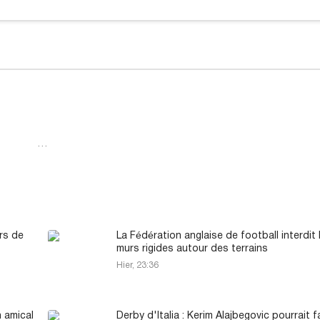
…
urs de
La Fédération anglaise de football interdit 
murs rigides autour des terrains
Hier, 23:36
 amical
Derby d'Italia : Kerim Alajbegovic pourrait f