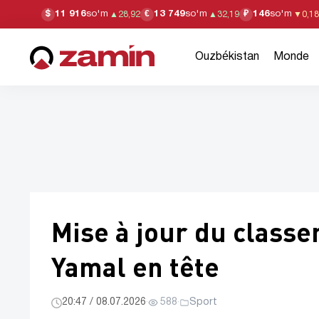
11 916
so'm
13 749
so'm
146
so'm
$
€
₽
▲
28,92
▲
32,19
▼
0,18
Ouzbékistan
Monde
Mise à jour du class
Yamal en tête
20:47 / 08.07.2026
·
588
·
Sport