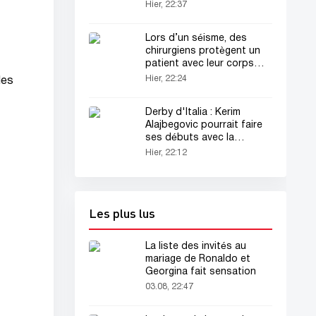
Hier, 22:37
Lors d’un séisme, des
chirurgiens protègent un
patient avec leur corps
(vidéo)
Hier, 22:24
les
Derby d'Italia : Kerim
Alajbegovic pourrait faire
ses débuts avec la
Juventus
Hier, 22:12
Les plus lus
La liste des invités au
mariage de Ronaldo et
Georgina fait sensation
03.08, 22:47