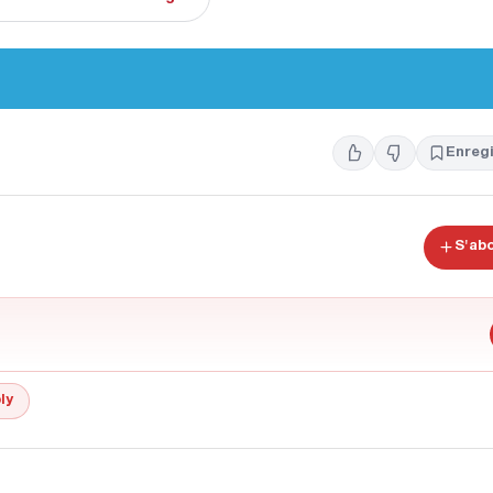
Enregi
S'ab
ly