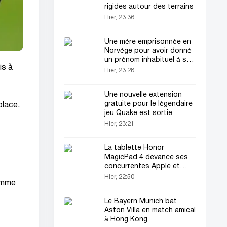
rigides autour des terrains
Hier, 23:36
Une mère emprisonnée en
Norvège pour avoir donné
un prénom inhabituel à son
is à
fils
Hier, 23:28
Une nouvelle extension
gratuite pour le légendaire
place.
jeu Quake est sortie
Hier, 23:21
La tablette Honor
MagicPad 4 devance ses
concurrentes Apple et
Samsung
Hier, 22:50
comme
Le Bayern Munich bat
Aston Villa en match amical
à Hong Kong