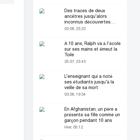
Des traces de deux
ancêtres jusqu’alors
inconnus découvertes
dans l’ADN humain
03.08, 23:22
À 10 ans, Ralph va à l'école
sur ses mains et émeut la
Toile
25.07, 23:43
L’enseignant qui a noté
ses étudiants jusqu’à la
veille de sa mort
03.08, 19:34
En Afghanistan, un père a
présenté sa fille comme un
garçon pendant 10 ans
Hier, 05:12