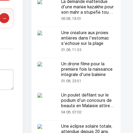
La demande inattendue
d’une mariée kazakhe pour
son mahr a stupéfié tout
→
le monde
06.08, 18:01
Une créature aux proies
entières dans l'estomac
s'échoue sur la plage
01.08, 11:53
Un drone filme pour la
première fois la naissance
intégrale d'une baleine
01.08, 23:51
Un poulet défilant sur le
podium d’un concours de
beauté en Malaisie attire
l’attention du public
04.08, 07:02
Une éclipse solaire totale,
attendue depuis 20 ans,