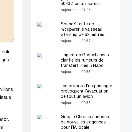
5090 à un utilisateur
Aujourd'hui, 01:28
SpaceX tente de
récupérer le vaisseau
Starship de 52 mètres
dans l’océan Indien
Aujourd'hui, 00:57
 table
L’agent de Gabriel Jesus
e qu'a
clarifie les rumeurs de
transfert liées à Napoli
Aujourd'hui, 00:55
Les propos d’un passager
illions
provoquent l’évacuation
de tout un avion
 issue
Aujourd'hui, 00:53
Google Chrome annonce
ator.
de nouvelles exigences
es
pour l’IA locale