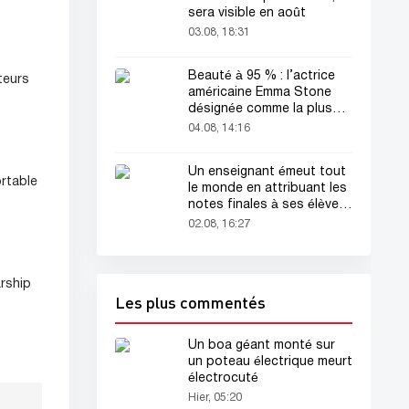
sera visible en août
03.08, 18:31
Beauté à 95 % : l’actrice
teurs
américaine Emma Stone
désignée comme la plus
belle femme du monde !
04.08, 14:16
Un enseignant émeut tout
ortable
le monde en attribuant les
notes finales à ses élèves
avant sa mort
02.08, 16:27
rship
Les plus commentés
Un boa géant monté sur
un poteau électrique meurt
électrocuté
Hier, 05:20