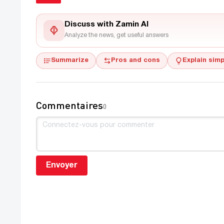
Discuss with Zamin AI
Analyze the news, get useful answers
Summarize
Pros and cons
Explain simp
Commentaires
0
Envoyer