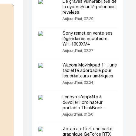
De graves vulnérabilités de
la cybersécurité polonaise
révélées
Aujourd'hui, 02:29
Sony remet en vente ses
légendaires écouteurs
WH-1000XM4
Aujourd'hui, 02:27
Wacom Movinkpad 11 : une
tablette abordable pour
les créateurs numériques
Aujourd'hui, 02:24
Lenovo s’apprête à
dévoiler l’ordinateur
portable ThinkBook
Aeroblade ultrafin
Aujourd'hui, 01:50
Zotac a offert une carte
graphique GeForce RTX