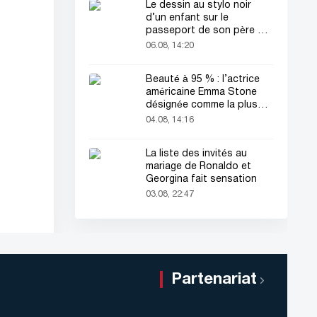
Le dessin au stylo noir
d’un enfant sur le
passeport de son père a
attiré tous les regards
06.08, 14:20
Beauté à 95 % : l’actrice
américaine Emma Stone
désignée comme la plus
belle femme du monde !
04.08, 14:16
La liste des invités au
mariage de Ronaldo et
Georgina fait sensation
03.08, 22:47
Partenariat