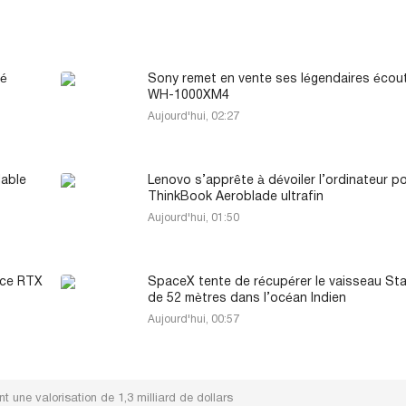
té
Sony remet en vente ses légendaires écou
WH-1000XM4
Aujourd'hui, 02:27
dable
Lenovo s’apprête à dévoiler l’ordinateur p
ThinkBook Aeroblade ultrafin
Aujourd'hui, 01:50
rce RTX
SpaceX tente de récupérer le vaisseau Sta
de 52 mètres dans l’océan Indien
Aujourd'hui, 00:57
t une valorisation de 1,3 milliard de dollars