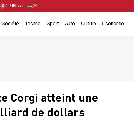
1 766
so'm
¥
▲
4,29
Société
Techno
Sport
Auto
Culture
Économie
e Corgi atteint une
lliard de dollars