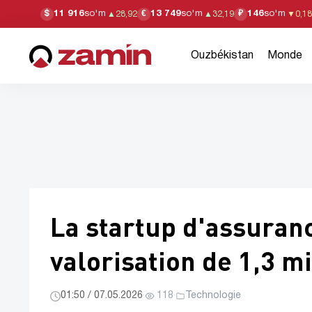
11 916
so'm
13 749
so'm
146
so'm
$
€
₽
▲
28,92
▲
32,19
▼
0,18
Ouzbékistan
Monde
La startup d'assuranc
valorisation de 1,3 mi
01:50 / 07.05.2026
·
118
·
Technologie