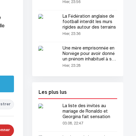
Hier, 23:56
La Fédération anglaise de
e
football interdit les murs
lle
rigides autour des terrains
Hier, 23:36
Une mère emprisonnée en
Norvège pour avoir donné
un prénom inhabituel à son
fils
Hier, 23:28
Les plus lus
strer
La liste des invités au
mariage de Ronaldo et
Georgina fait sensation
03.08, 22:47
onner