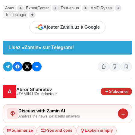
+
+
+
+
Asus
ExpertCenter
Tout-en-un
AMD Ryzen
+
Technologie
+
Ajouter Zamin.uz à Google
Lisez «Zamin» sur Telegram!
Abror Shuhratov
A
S'abonner
«ZAMIN.UZ»
rédacteur
Discuss with Zamin AI
→
Analyze the news, get useful answers
Summarize
Pros and cons
Explain simply