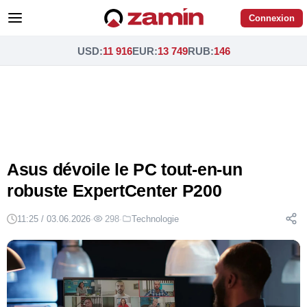
Connexion
USD
:
11 916
EUR
:
13 749
RUB
:
146
Asus dévoile le PC tout-en-un
robuste ExpertCenter P200
11:25 / 03.06.2026
·
298
·
Technologie