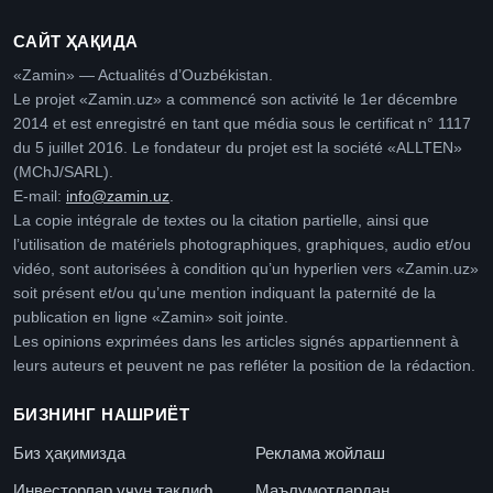
САЙТ ҲАҚИДА
«Zamin» — Actualités d’Ouzbékistan.
Le projet «Zamin.uz» a commencé son activité le 1er décembre
2014 et est enregistré en tant que média sous le certificat n° 1117
du 5 juillet 2016. Le fondateur du projet est la société «ALLTEN»
(MChJ/SARL).
E-mail:
info@zamin.uz
.
La copie intégrale de textes ou la citation partielle, ainsi que
l’utilisation de matériels photographiques, graphiques, audio et/ou
vidéo, sont autorisées à condition qu’un hyperlien vers «Zamin.uz»
soit présent et/ou qu’une mention indiquant la paternité de la
publication en ligne «Zamin» soit jointe.
Les opinions exprimées dans les articles signés appartiennent à
leurs auteurs et peuvent ne pas refléter la position de la rédaction.
БИЗНИНГ НАШРИЁТ
Биз ҳақимизда
Реклама жойлаш
Инвесторлар учун таклиф
Маълумотлардан